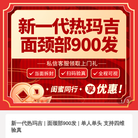
1
/
3
新一代热玛吉 | 面颈部900发 | 单人单头 支持四维
验真