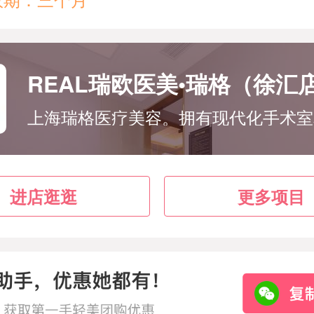
REAL瑞欧医美•瑞格（徐汇
进店逛逛
更多项目