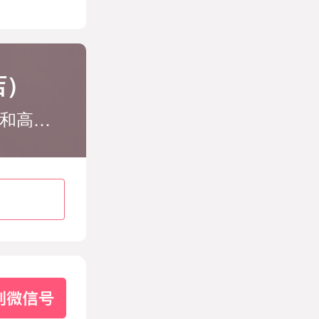
店）
上海瑞格医疗美容。拥有现代化手术室和高端护理病房，开设有整形美容中心、微整形中心、皮肤美容中心、口腔美容中心4大综合性科室。平凡举动里叙写着医疗专业度。