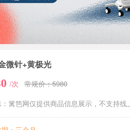
金微针+黄极光
80
/次
常规价：5980
示：篱笆网仅提供商品信息展示，不支持线
效期：三个月