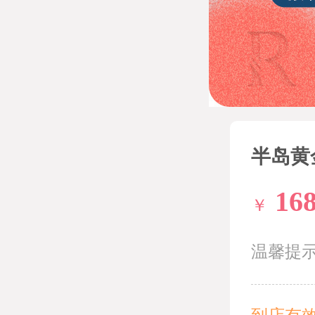
半岛黄
16
￥
温馨提
到店有