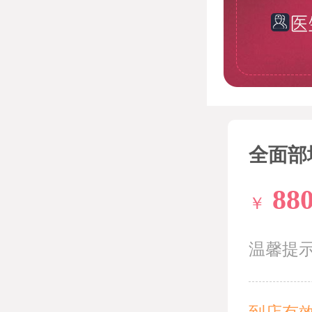
全面部
88
￥
温馨提
到店有效