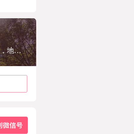
上海名格医疗美容门诊部，位于黄浦区，地铁13号线世博会博物馆站，设有美容外科，美容皮肤科，美容牙科，麻醉科等科室。环境优雅，医生直接面诊。