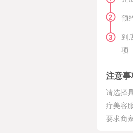
预
到
项
注意事
请选择
疗美容
要求商