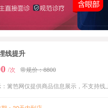
埋线提升
00
/次
常规价：8800
示：篱笆网仅提供商品信息展示，不支持线
期：30天内到店