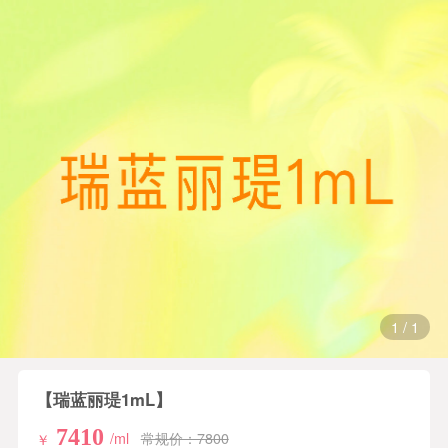
1
/
1
【瑞蓝丽瑅1mL】
7410
/ml
常规价：7800
￥