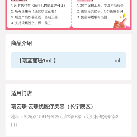
商品介绍
【瑞蓝丽瑅1mL】
ml
适用门店
瑞云臻·云臻妮医疗美容（长宁院区）
地址：虹桥路1591号虹桥迎宾馆9F楼（近虹桥迎宾馆南2
门）