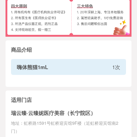
商品介绍
嗨体熊猫1mL
1次
适用门店
瑞云臻·云臻妮医疗美容（长宁院区）
地址：虹桥路1591号虹桥迎宾馆9F楼（近虹桥迎宾馆南2
门）