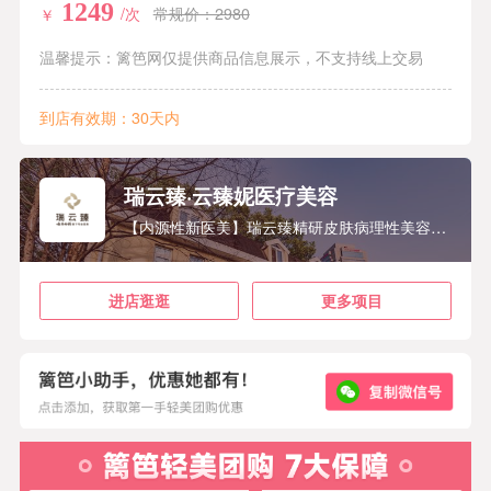
1249
/次
常规价：2980
￥
温馨提示：篱笆网仅提供商品信息展示，不支持线上交易
到店有效期：30天内
瑞云臻·云臻妮医疗美容
【内源性新医美】瑞云臻精研皮肤病理性美容性问题，依托云南白药中医药资源，将科学医美治疗方法与中医“愈外于内”理念相结合，为客户提供高质量的产品服务和全生命周期皮肤综合解决方案。
进店逛逛
更多项目