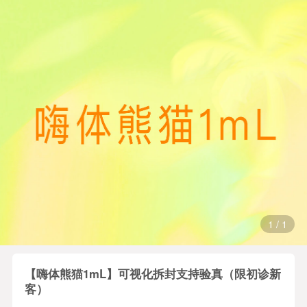
1
/
1
【嗨体熊猫1mL】可视化拆封支持验真（限初诊新
客）