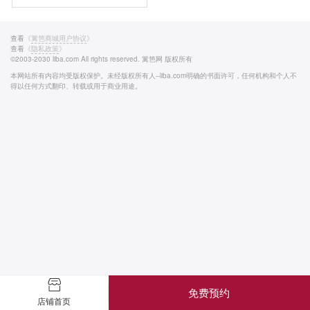
查看
《
篱笆商城用户协议
》
查看
《
隐私政策
》
©2003-2030 liba.com All rights reserved. 篱笆网 版权所有
本网站所有内容均受版权保护。未经版权所有人--liba.com明确的书面许可，任何机构和个人不
得以任何方式翻印、转载或用于商业用途。
免费预约
店铺首页