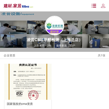
建材.家居
· 建材保 ·
凌昔CMA甲醛检测（上海总店）
入驻篱笆：2年
服务家庭：23户
企业资质
共1张
国家颁发的cma资质