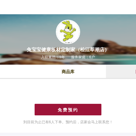
兔宝宝健康板材定制家（松江莘潮店）
入驻篱笆：1年
服务家庭：6户
商品库
免费预约
到目前为止已有
6
人下单。预约后，店家会马上联系您！