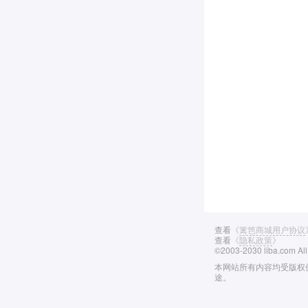
查看
《
篱笆商城用户协议
查看
《
隐私政策
》
©2003-2030 liba.com A
本网站所有内容均受版权保
途。