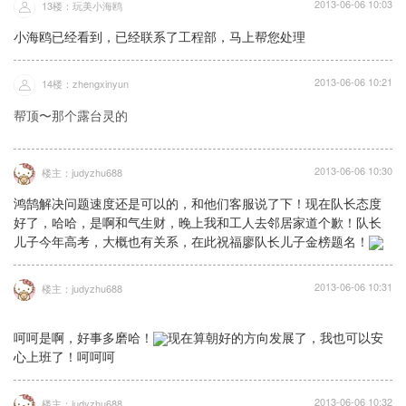
2013-06-06 10:03
13楼：玩美小海鸥
小海鸥已经看到，已经联系了工程部，马上帮您处理
2013-06-06 10:21
14楼：zhengxinyun
帮顶〜那个露台灵的
2013-06-06 10:30
楼主：judyzhu688
鸿鹄解决问题速度还是可以的，和他们客服说了下！现在队长态度
好了，哈哈，是啊和气生财，晚上我和工人去邻居家道个歉！队长
儿子今年高考，大概也有关系，在此祝福廖队长儿子金榜题名！
2013-06-06 10:31
楼主：judyzhu688
呵呵是啊，好事多磨哈！
现在算朝好的方向发展了，我也可以安
心上班了！呵呵呵
2013-06-06 10:32
楼主：judyzhu688