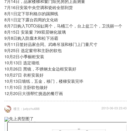
7月14日，品家楼梯和窗门阳光房的上面测量
7月16日安装中央空调和瓷砖全部到货
8月1日定下菲利格尔的踢脚线
8月1日定下露台四周的文化砖
8月7日购入TOTO浴缸两个，马桶三个，台上盆三个，卫洗丽一个
8月15日 安装窗 799双层钢化玻璃
9月8日购入防腐木和松下浴霸
9月11日签好品家合同。武峰吊顶和移门上门量尺寸
9月25日 选定窗帘和主卧的软包
10月2日小季橱柜安装
10月13日 选定墙纸
10月26日 黑镜，不锈钢太金边框安装好
10月27日 衣柜安装好
10月13日墙纸，五金，移门，楼梯安装完毕
11月10日 主卧软包做好
12月20日大强帮忙挑选的餐厅画
2013-06-03 23:43
楼主：judyzhu688
先上房型图了