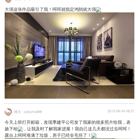
大强这张作品吸引了我！呵呵就指定鸿鹄就大强
2013-06-04 08:37
楼主：judyzhu688
今天上班打开邮箱，发现季建平公司发了我家的很多照片给我，表
扬下哈
，让我及时了解我家进展！我自己这几天都没过去呵呵！
露台上呵呵堆满了垃圾，房子已经全毛坯了！