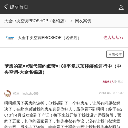
建材首页
大金中央空调PROSHOP（名锦店）
网友案例
进店逛逛>>
大金中央空调PROSHOP（名锦店）
只看楼主
梦想的家♥♥现代简约低奢♥180平复式顶楼装修进行中（中
央空调-大金名锦店）
85084人
浏览过
2013-06-03 18:37
楼主：judyzhu688
呵呵经历了买房的波折，但我碰到了一个好房东，让所有问题都解
决了，在此也感谢我的房东真是位好人，虽你看不到呵呵！终于在2
013年4月成功拿到了产证！接下来就开始了我找设计师得阶段，预
约了五家，其他的四家看了，和先生都有争议，没有让我们都满意
的方案。后来去了鸿鹄，哈哈看了大强的方案让我和我先生都眼前