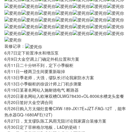
装修记录：
6月7日定下前置净水和增压泵
6月9日大金空调上门确定外机位置和方案
6月11日二十分钟不到，定下小季橱柜
6月11日一楼两卫生间要重新敲掉
6月13日季老师，大强，缪队长讨论我家防水方案
6月13日小季橱柜的徐设计师上门初步测量
6月19日某著名网站入施耐德电气 断路器
6月20日著名网站入欧琳双槽OLWG78430+OL-8006水槽龙头套餐
6月20日签好大金空调合同
6月26日购入方太烟灶套餐CXW-189-JX17E+JZT-FAG-12T ，能率
热水器GQ-1680AFE(12T)
6月27日，支支缪队陈工风雨无阻讨论我家露台装修方案
6月30日定了菲林格尔地板，L&D的瓷砖！