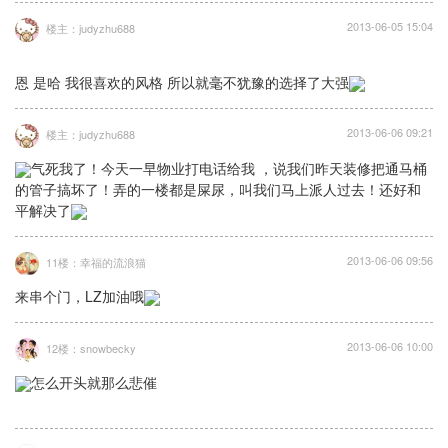
2013-06-05 15:04
楼主：judyzhu688
恩 是哈 我很喜欢的风格 所以就毫不犹豫的选择了大强
2013-06-06 09:21
楼主：judyzhu688
气死我了！今天一早物业打电话给我 ，说我们昨天装修把通马桶
的管子搞坏了！弄的一楼都是屎尿，叫我们马上派人过去！还好和
平解决了
2013-06-06 09:56
11楼：幸福的流浪猫
来串个门，LZ加油哦
2013-06-06 10:00
12楼：snowbecky
怎么开头就那么悲催