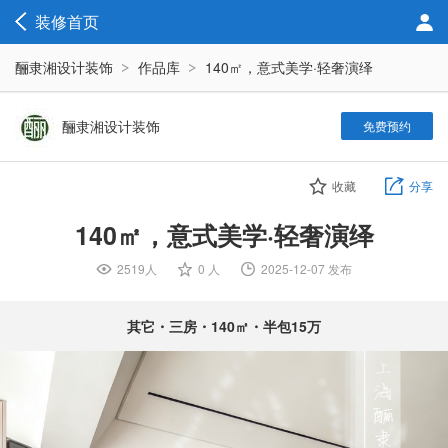
装修首页
酾隶湘设计装饰
作品库
140㎡，意式美学·轻奢演绎
酾隶湘设计装饰
免费预约
收藏
分享
140㎡，意式美学·轻奢演绎
2519人

0 人

2025-12-07 发布

其它・三房・140㎡・半包15万