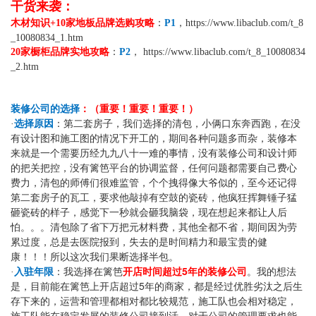
干货来袭：
木材知识+10家地板品牌选购攻略
：
P1
，
https://www.libaclub.com/t_8
_10080834_1.htm
20家橱柜品牌实地攻略
：
P2
，
https://www.libaclub.com/t_8_10080834
_2.htm
装修公司的选择
：（重要！重要！重要！）
·
选择原因
：第二套房子，我们选择的清包，小俩口东奔西跑，在没
有设计图和施工图的情况下开工的，期间各种问题多而杂，装修本
来就是一个需要历经九九八十一难的事情，没有装修公司和设计师
的把关把控，没有篱笆平台的协调监督，任何问题都需要自己费心
费力，清包的师傅们很难监管，个个拽得像大爷似的，至今还记得
第二套房子的瓦工，要求他敲掉有空鼓的瓷砖，他疯狂挥舞锤子猛
砸瓷砖的样子，感觉下一秒就会砸我脑袋，现在想起来都让人后
怕。。。清包除了省下万把元材料费，其他全都不省，期间因为劳
累过度，总是去医院报到，失去的是时间精力和最宝贵的健
康！！！所以这次我们果断选择半包。
5
·
入驻年限
：我选择在篱笆
开店时间超过
年的装修公司
。我的想法
5
是，目前能在篱笆上开店超过
年的商家，都是经过优胜劣汰之后生
存下来的，运营和管理都相对都比较规范，施工队也会相对稳定，