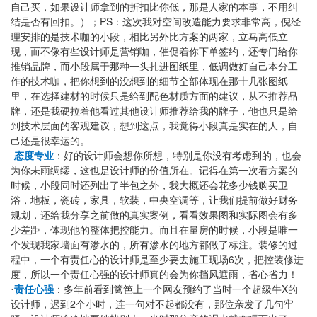
自己买，如果设计师拿到的折扣比你低，那是人家的本事，不用纠
PS
结是否有回扣。）；
：这次我对空间改造能力要求非常高，倪经
理安排的
是技术咖的小段
，相比另外比方案的两家，立马高低立
现，而不像有些设计师是营销咖，催促着你下单签约，还专门给你
推销品牌，而小段属于那种一头扎进图纸里，低调做好自己本分工
作的技术咖，把你想到的没想到的细节全部体现在那十几张图纸
里，在选择建材的时候只是给到配色材质方面的建议，从不推荐品
牌，还是我硬拉着他看过其他设计师推荐给我的牌子，他也只是给
到技术层面的客观建议，想到这点，我觉得小段真是实在的人，自
己还是很幸运的。
·
态度专业
：好的设计师会想你所想，特别是你没有考虑到的，也会
为你未雨绸缪，这也是设计师的价值所在。记得在第一次看方案的
时候，小段同时还列出了半包之外，我大概还会花多少钱购买卫
浴，地板，瓷砖，家具
，软装，中央空调等，让我们提前做好财务
规划，还给我分享之前做的真实案例，看看效果图和实际图会有多
少差距，体现他的整体把控能力。而且在量房的时候，小段是唯一
个发现我家墙面有渗水的，所有渗水的地方都做了标注。装修的过
6
程中，一个有责任心的设计师是至少要去施工现场
次，把控装修进
度，所以一个责任心强的设计师真的会为你挡风遮雨，省心省力！
X
·
责任心强
：多年前看到篱笆上一个网友预约了当时一个超级牛
的
2
设计师，迟到
个小时，连一句对不起都没有，那位亲发了几句牢