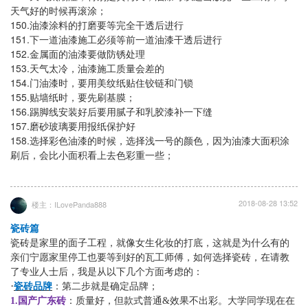
天气好的时候再滚涂；
150.
油漆涂料的打磨要等完全干透后进行
151.
下一道油漆施工必须等前一道油漆干透后进行
152.
金属面的油漆要做防锈处理
153.
天气太冷，油漆施工质量会差的
154.
门油漆时，要用美纹纸贴住铰链和门锁
155.
贴墙纸时，要先刷基膜；
156.
踢脚线安装好后要用腻子和乳胶漆补一下缝
157.
磨砂玻璃要用报纸保护好
158.
选择彩色油漆的时候，选择浅一号的颜色，因为油漆大面积涂
刷后，会比小面积看上去色彩重一些；
2018-08-28 13:52
楼主：ILovePanda888
瓷砖篇
瓷砖是家里的面子工程，就像女生化妆的打底，这就是为什么有的
亲们宁愿家里停工也要等到好的瓦工师傅，如何选择瓷砖，在请教
了专业人士后，我是从以下几个方面考虑的：
·
瓷砖品牌
：第二步就是确定品牌；
1.国产广东砖
：质量好，但款式普通
&效果不出彩。大学同学现在在