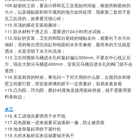
109.
贴瓷砖之前，要设计师和瓦工交底如何排版，根据所购瓷砖的
大小，以及铺贴面积和不规则的地方如何处理，我家第二套房子是
瓦工乱排的，效果看完很心碎；
110.
吊顶的膜在安装前撕掉；
111.
24
防水材料干透之后，需要进行
小时闭水试验，
112.
浴缸的安装，卫生间和阳台瓷砖的铺贴走向，都要向下水方向
倾斜，否则每次用完浴缸和地面积水非常麻烦，最简单的方法就是
洒水，水是否朝下水方向流淌；
113.
300mm,
卫生间预留马桶进水孔时最好偏出
不要在中心线正后
400mm
方，现在大部分马桶是
，安装完马桶后进水孔的阀门就不会
遮挡；
114.
安装厨房的时候，事先问一下对方用的什么胶，台面挡水和墙
壁之间要打胶，而安装师傅的胶不一定质量好，容易发黄发霉
115.
45
凸为阳，凹为阴，磨好
度角直接用瓷砖拼接，就不需要用塑
料条收边；
木工
116.
木工进场先要弹房子水平线
117.
花色面板一进来就要买油漆刷一遍，防止被弄脏
118.
地龙骨最好用烘干落叶松
119.
大的木板材买来后就要锯开风干