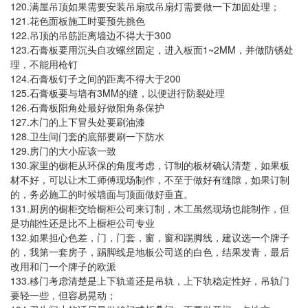
120.
满屋吊顶如果需要安装吊扇或吊扇灯需要做一下加固处理；
121.
花色面板施工时要预先挑色
122.
300
吊顶的吊筋距离墙边不得大于
123.
1~2MM
石膏板要用沉头自攻螺丝固定，进入板面
，并做防锈处
理，不能用枪钉
124.
200
石膏板钉子之间的距离不得大于
125.
3MM
石膏板要与墙有
的缝，以便进行防裂处理
126.
石膏板阳角处最好做阳角条保护
127.
木门的上下冒头处要刷油漆
128.
卫生间门套的底部要刷一下防水
129.
房门的大小应该一致
130.
家里的橱柜从环保的角度考虑，订制的板材确认清楚，如果板
材不好，可以让木工师傅现场制作，不至于做好有缝隙，如果订制
的，务必施工的时候墙面与顶面做好垂直。
131.
厨房的橱柜交给橱柜公司来订制，木工虽然现场也能制作，但
是功能性还是比不上橱柜公司专业
132.
如果担心色差，门，门套，窗，窗和踢脚线，建议选一个牌子
的，我第一套房子，踢脚线是地板公司送的白色，结果发青，最后
改用和门一个牌子的欧派
133.
移门考虑清楚是上下轨道还是吊轨，上下轨稳定性好，吊轨门
要轻一些，但容易晃动；