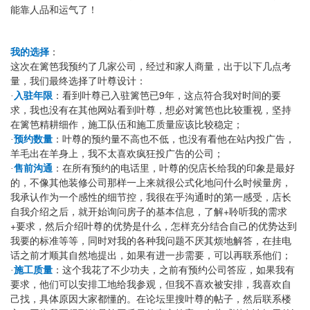
能靠人品和运气了！
我的选择
：
这次在篱笆我预约了几家公司，经过和家人商量，出于以下几点考
量，我们最终选择了叶尊设计：
9
·
入驻年限
：看到叶尊已入驻篱笆已
年，这点符合我对时间的要
求，我也没有在其他网站看到叶尊，想必对篱笆也比较重视，坚持
在篱笆精耕细作，施工队伍和施工质量应该比较稳定；
·
预约数量
：叶尊的预约量不高也不低，也没有看他在站内投广告，
羊毛出在羊身上，
我不太喜欢疯狂投广告的公司；
·
售前沟通
：在所有预约的电话里，叶尊的倪店长给我的印象是最好
的，不像其他装修公司那样一上来就很公式化地问什么时候量房，
我承认作为一个感性的细节控，我很在乎沟通时的第一感受，店长
+
自我介绍之后，就开始询问房子的基本信息，了解
聆听我的需求
+
要求，然后介绍叶尊的优势是什么，怎样充分结合自己的优势达到
我要的标准等等，同时对我的各种我问题不厌其烦地解答，在挂电
话之前才顺其自然地提出，如果有进一步需要，可以再联系他们；
·
施工质量
：这个我花了不少功夫，之前有预约公司答应，如果我有
要求，他们可以安排工地给我参观，但我不喜欢被安排，我喜欢自
己找，具体原因大家都懂的。在论坛里搜叶尊的帖子，然后联系楼