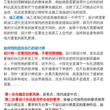
工更好的理解铺贴后的整体效果，例如墙面需要使用什么特别的材
料以及其位置和尺寸也都要事先确定好。当然了瓦工可能会记不住
这些，也还是需要设计师经常去施工现场进行实时指导。
6
、
油工进场
，油工进场已经是装修的最后一个环节了，设计师需要
跟油工进行交流并对屋内的色彩的视觉感加以说明，因为不同的涂
漆的方法所带来的效果也是不同的。此外，如果个别地方需要铺壁
纸的时候，设计师一定要在之前跟工人交代好，这样就会避免相同
地方重复的刷乳胶漆。
如何找到适合自己的设计师
设计师一定要找技术咖，不要找营销咖
。
设计师设计师，首先还是
要做好自己的本质工作，而有的设计师完全把经历放在购买建材
上，不按照他的要求买，还不开心。小段完全是属于一头扎进图纸
和各种细节里的技术咖，也不催着你下单签约，也不拉着你购买建
材，另外一家设计师在第一次看方案的时候，就直接列出了建材的
购买清单和地址，说会带着我去，完全不问我是不是愿意，是不是
需要。。。。
·
第一步先确定自家风格
，
是美式，现代或是中式；
装修公司按照你的要求推荐
·
第二步看设计作品是否符合你的要求，
了设计师之后，要求对方分享一下这位设计师真实的案例作品，如
果一个设计师连这都没有，就不用约了；