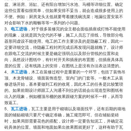
盆、淋浴房、浴缸、还有阳台增加污水池、马桶等详细位置。确定
这些位置看似很简单，但如果安排不妥当，就会造成很多使用上的
不便。例如：厨房龙头太低就要弯着腰洗碗洗菜；地漏位置安装不
对会影响下水的顺畅等等一系列的小问题。
3
、
电工进场
，对于很多装修完的业主都会面临插座或灯饰不能使用
的现象，这就是因为交代的不够，施工人员忘了排线，导致部分电
器形同虚设不能使用。电工的工作主要涉及的是隐蔽工程，因此一
定要详细交流，待隐蔽工程封闭完成后再发现问题就晚了。设计师
在跟电工交流的时候主要是确定强弱点以及部分管线的位置和走
向，虽然设计图纸中，有针对开关和插座的布置图，但插座具体高
度的位置，还有线路上的安排，在图纸上是没有办法表达清楚的。
4
、
木工进场
，
木工在装修过程中是重要的一个环节，包括了装饰吊
顶、木龙骨铺设、墙面装饰造型、室内门的门套等。一般木工从装
修进场开始，基本要做到工程的收尾，因此木工的任务是比较繁琐
的。如果前期设计师跟工人沟通不到位的话就会出现造型和图纸有
出入的现象，例如棚顶吊棚的效果跟碰方案的时候不一样，从而导
致返工。
5
、
瓦工进场
，瓦工主要是用于砌墙以及墙面找平，还有后期的墙地
面的铺贴砌墙只要尺寸确定准确，施工规范即可。但在铺贴瓷砖
时，如果局部需要花色的搭配，设计师一定要告知泥工，并确定花
砖具体的位置。墙面和地面如果出效果图就更好了，这样有助于瓦