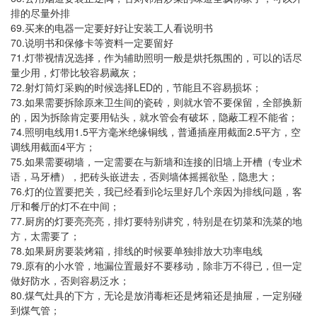
排的尽量外排
69.
买来的电器一定要好好让安装工人看说明书
70.
说明书和保修卡等资料一定要留好
71.
灯带视情况选择，作为辅助照明一般是烘托氛围的，可以的话尽
量少用，灯带比较容易藏灰；
72.
LED
射灯筒灯采购的时候选择
的，节能且不容易损坏；
73.
如果需要拆除原来卫生间的瓷砖，则就水管不要保留，全部换新
的，因为拆除肯定要用钻头，就水管会有破坏，隐蔽工程不能省；
74.
1.5
2.5
照明电线用
平方毫米绝缘铜线，普通插座用截面
平方，空
4
调线用截面
平方；
75.
如果需要砌墙，一定需要在与新墙和连接的旧墙上开槽（专业术
语，马牙槽），把砖头嵌进去，否则墙体摇摇欲坠，隐患大；
76.
灯的位置要把关，我已经看到论坛里好几个亲因为排线问题，客
厅和餐厅的灯不在中间；
77.
厨房的灯要亮亮亮，排灯要特别讲究，特别是在切菜和洗菜的地
方，太需要了；
78.
如果厨房要装烤箱，排线的时候要单独排放大功率电线
79.
原有的小水管，地漏位置最好不要移动，除非万不得已，但一定
做好防水，否则容易泛水；
80.
煤气灶具的下方，无论是放消毒柜还是烤箱还是抽屉，一定别碰
到煤气管；