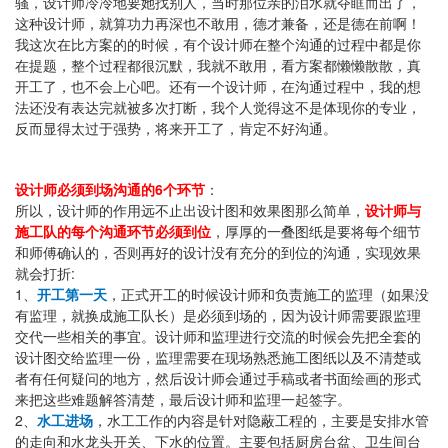
骚，设计师冷冷地要她找别人，当时那位亲的泪水就夺眶而出了，
这种设计师，就算功力再深也不敢用，德才兼备，还是德在前啊！
我这次在比方案的的时候，有个设计师在整个沟通的过程中都是你
在提题，整个过程都很沉默，我就不敢用，看方案都懒懒散散，真
开工了，也不会上心吧。还有一个设计师，在沟通过程中，我的想
法还没有表达完就被多次打断，我个人觉得这不是体现你的专业，
反而显得太过于强势，将来开工了，肯定不好沟通。
6
设计师必须到场沟通的
个环节
：
所以，设计师的作用远不止出设计图和效果图那么简单，
设计师与
施工队的每个沟通环节必须到位
，厚厚的一叠图纸是要将每个细节
和师傅确认的，否则再好的设计没有充分的到位的沟通，实现效果
:
就会打折
1
、
开工第一天
，正式开工的时候设计师和负责施工的监理（如果没
有监理，就换成施工队长）是必须到场的，因为设计师需要跟监理
交代一些相关的事宜。设计师和监理进行交流的时候会先把全套的
设计图交给监理一份，监理需要在现场熟悉施工图纸以及不清楚或
者有任何疑问的地方，然后设计师会通过手稿或者书面绘画的形式
来把这些难题解答清楚，最后设计师和监理一起签字。
2
、
水工进场
，水工工作的内容是针对隐蔽工程的，主要是安排水管
的走向和水龙头开关、下水的位置。主要包括厨房台盆、卫生间台