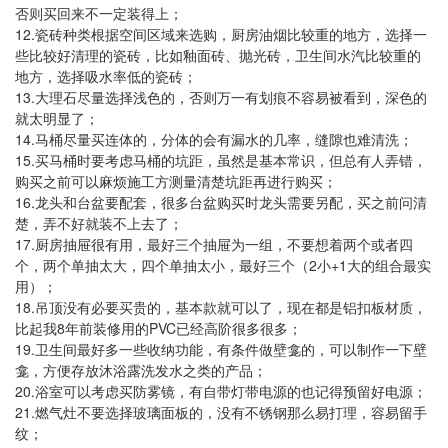
否则买回来不一定装得上；
12.
瓷砖种类根据空间区域来选购，厨房油烟比较重的地方，选择一
些比较好清理的瓷砖，比如釉面砖、抛光砖，卫生间水汽比较重的
地方，选择吸水率低的瓷砖；
13.
大理石尽量选择浅色的，否则万一有划痕不容易被看到，深色的
就太明显了；
14.
马桶尽量买连体的，分体的会有漏水的几率，缝隙也难清洗；
15.
买马桶时要考虑马桶的坑距，虽然是基本常识，但总有人弄错，
购买之前可以麻烦施工方测量清楚坑距再进行购买；
16.
龙头和台盆要配套，很多台盆购买时龙头需要另配，买之前问清
楚，弄不好就装不上去了
；
17.
厨房抽屉很有用，最好三个抽屉为一组，不要想着两个或者四
2
+1
个，两个单抽太大，四个单抽太小，最好三个（
小
大的组合最实
用）；
18.
吊顶没有必要买贵的，基本款就可以了，现在都是铝扣板材质，
8
PVC
比起我
年前装修用的
已经高阶很多很多；
19.
卫生间最好多一些收纳功能，有条件做壁龛的，可以制作一下壁
龛，方便存放沐浴露洗发水之类的产品；
20.
浴室可以考虑买防雾镜，有自带灯带电源的也记得预留好电源；
21.
燃气灶不要选择玻璃面板的，没有不锈钢那么易打理，容易留手
纹；