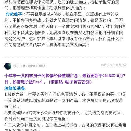
求利润随便在哪块使点猫腻，吃亏的还是自己，看帖子里有的亲
们，把管理费和其他施工项谈到整体折扣的；
+
·
付款签字
：不要轻易落笔
付款，钱在手里，永远拥有上帝的权
利，不怕多问多挑战，花钱之前说清楚问清楚，都是应该的，千万
MM
不要觉得不好意思；昨天聊了一个做实木门售前的
，
对于我的各
种问题不厌其烦地解答，她说挺喜欢在购买之前仔细把各种细节问
清楚的客户，这种客户下单后基本都没有什么投诉，反而是什么都
不问清楚就下单的客户，投诉率退货率反而高；
2018-08-28 13:52
楼主：ILovePanda888
十年来一共四套房子的装修经验整理汇总，最新更新于2018年10月7
日，如需电子版Excel，（悄悄话+帖子留言告知）
装修前准备
1.装修之前，把要购买的产品信息弄清楚，有些不用提前购买，但是
一定确认清楚以后安装就是这一款的产品，避免后期使用或者安装
有问题；
2.
3
要装修师傅提前至少
天通知你需要什么，订货送货都需要时间，
临时通知施工进度只能是停停拖拖；
3.
工人要你补货之前，在工地上再找找看，要补的东西有没有在角落