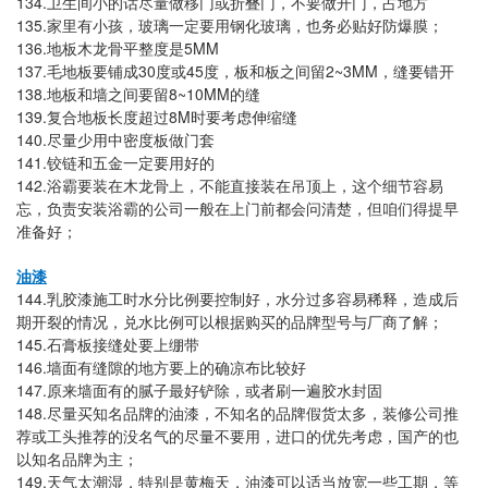
134.
卫生间小的话尽量做移门或折叠门，不要做开门，占地方
135.
家里有小孩，玻璃一定要用钢化玻璃，也务必贴好防爆膜；
136.
5MM
地板木龙骨平整度是
137.
30
45
2~3MM
毛地板要铺成
度或
度，板和板之间留
，缝要错开
138.
8~10MM
地板和墙之间要留
的缝
139.
8M
复合地板长度超过
时要考虑伸缩缝
140.
尽量少用中密度板做门套
141.
铰链和五金一定要用好的
142.
浴霸要装在木龙骨上，不能直接装在吊顶上
，这个细节容易
忘，负责安装浴霸的公司一般在上门前都会问清楚，但咱们得提早
准备好；
油漆
144.
乳胶漆施工时水分比例要控制好，水分过多容易稀释，造成后
期开裂的情况，兑水比例可以根据购买的品牌型号与厂商了解；
145.
石膏板接缝处要上绷带
146.
墙面有缝隙的地方要上的确凉布比较好
147.
原来墙面有的腻子最好铲除，或者刷一遍胶水封固
148.
尽量买知名品牌的油漆，不知名的品牌假货太多，装修公司推
荐或工头推荐的没名气的尽量不要用，进口的优先考虑，国产的也
以知名品牌为主；
149.
天气太潮湿，特别是黄梅天，油漆可以适当放宽一些工期，等