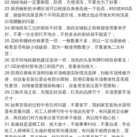
22.
地砖地砖一定要耐脏，防滑，方便清洗，不要光为了好看；
23.
850
900
厨房橱柜的水槽区域可以根据自身身高做一下抬高，
或
高
度，烧饭和洗菜是两个不同高度区域，水槽太低会导致长时间洗菜
出现腰酸的问题；
24.
墙地砖加工过的瓷砖不好退，因此在铺贴之前根据使用量来开
封，不要一次全部打开泡水，不然多余的瓷砖就不能退了；
25.
花砖和腰砖价格要贵一些，一般数量不多，所以一定当面验收，
检查是否有缺少或破损，因为一般使用数量少，尽量避免二次补
货；
26.
洗手间地砖颜色建议选深一些，浅色的头发和脚印很容易看见；
27.GE
的密封胶有进口和国产的，质量差别很大；
28.
防潮石膏板吊顶和扣板吊顶根据实际情况选择，扣板吊顶维修方
便，但设备安装位置会有部分限制，防潮石膏板吊顶整体性及美观
性要强，但维修需要预留检修口，设备类安装位置不受限制；
29.
订购吊顶之前，先预定好浴霸，灯具的品牌尺寸，吊顶需要开顶
尺寸；
30.
如果安装的过程中有任何问题，不要签字，我妈家安装热水器明
显有质量问题，但工人师傅可怜兮兮地说先签字，有问题肯定会解
决，再找他们对方就拿出签字的单子推脱，所以绝不能心软！
31.
装修就是遗憾工程，抓大放小，不能事事纠结，不要自虐，学会
给工人师傅和工头做好规矩和沟通流程，有问题不能擅自做主，需