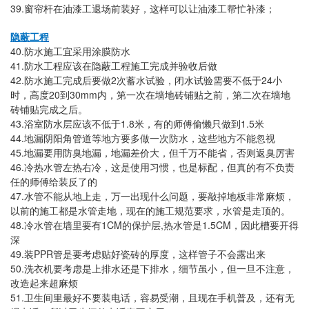
39.
窗帘杆在油漆工退场前装好，这样可以让油漆工帮忙补漆；
隐蔽工程
40.
防水施工宜采用涂膜防水
41.
防水工程应该在隐蔽工程施工完成并验收后做
42.
2
24
防水施工完成后要做
次蓄水试验，闭水试验需要不低于
小
20
30mm
时，高度
到
内，第一次在墙地砖铺贴之前，第二次在墙地
砖铺贴完成之后。
43.
1.8
1.5
浴室防水层应该不低于
米
，有的师傅偷懒只做到
米
44.
地漏阴阳角管道等地方要多做一次防水，这些地方不能忽视
45.
地漏要用防臭地漏
，地漏差价大，但千万不能省，否则返臭厉害
46.
冷热水管左热右冷
，这是使用习惯，也是标配，但真的有不负责
任的师傅给装反了的
47.
水管不能从地上走
，万一出现什么问题，要敲掉地板非常麻烦，
以前的施工都是水管走地，现在的施工规范要求，水管是走顶的。
48.
1CM
,
1.5CM
冷水管在墙里要有
的保护层
热水管是
，因此槽要开得
深
49.
PPR
装
管是要考虑贴好瓷砖的厚度，这样管子不会露出来
50.
洗衣机要考虑是上排水还是下排水，细节虽小，但一旦不注意，
改造起来超麻烦
51.
卫生间里最好不要装电话，容易受潮
，且现在手机普及，还有无