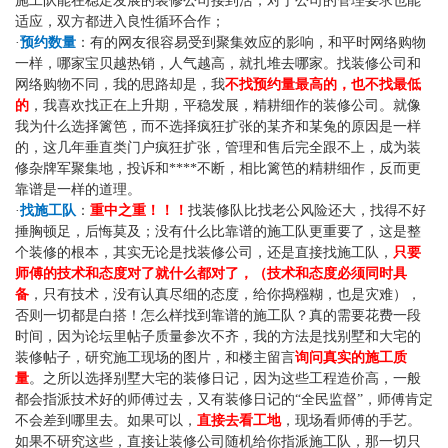
施工队能在稳定发展的装修公司接到活，对于公司的管理要求也能
适应，双方都进入良性循环合作；
·
预约数量
：有的网友很容易受到聚集效应的影响，和平时网络购物
一样，哪家宝贝越热销，人气越高，就扎堆去哪家。找装修公司和
网络购物不同，我的思路却是，我
不找预约量最高的，也不找最低
的
，我喜欢找正在上升期，平稳发展，精耕细作的装修公司。就像
我为什么选择篱笆，而不选择疯狂扩张的某齐和某兔的原因是一样
的，这几年垂直类门户疯狂扩张，管理和售后完全跟不上，成为装
修杂牌军聚集地，投诉和****不断，相比篱笆的精耕细作，反而更
靠谱是一样的道理。
·
找施工队
：
重中之重！！！
找装修队比找老公风险还大，找得不好
捶胸顿足，后悔莫及；没有什么比靠谱的施工队更重要了，这是整
个装修的根本，其实无论是找装修公司，还是直接找施工队，
只要
师傅的技术和态度对了就什么都对了，（技术和态度必须同时具
备
，只有技术，没有认真尽细的态度，给你捣糨糊，也是灾难），
否则一切都是白搭！怎么样找到靠谱的施工队？真的需要花费一段
时间，因为论坛里帖子质量参次不齐，我的方法是找别墅和大宅的
装修帖子，研究施工现场的图片，和楼主留言
询问真实的施工质
量
。之所以选择别墅大宅的装修日记，因为这些工程造价高，一般
都会指派技术好的师傅过去，又有装修日记的“全民监督”，师傅肯定
不会差到哪里去。如果可以，
直接去看工地
，现场看师傅的手艺。
如果不研究这些，直接让装修公司随机给你指派施工队，那一切只