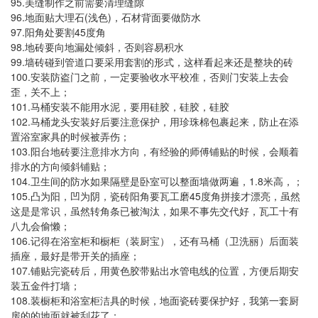
95.
美缝制作之前需要清理缝隙
96.
(
)
地面贴大理石
浅色
，石材背面要做防水
97.
45
阳角处要割
度角
98.
地砖要向地漏处倾斜，否则容易积水
99.
墙砖碰到管道口要采用套割的形式，这样看起来还是整块的砖
100.
安装防盗门之前，一定要验收水平校准，否则门安装上去会
歪，关不上；
101.
马桶安装不能用水泥，要用硅胶，硅胶，硅胶
102.
马桶龙头安装好后要注意保护
，用珍珠棉包裹起来，防止在添
置浴室家具的时候被弄伤；
103.
阳台地砖要注意排水方向
，有经验的师傅铺贴的时候，会顺着
排水的方向倾斜铺贴；
104.
1.8
卫生间的防水如果隔壁是卧室可以整面墙做两遍，
米高，；
105.
45
凸为阳，凹为阴，瓷砖阳角要瓦工磨
度角拼接才漂亮，虽然
这是是常识，虽然转角条已被淘汰，如果不事先交代好，瓦工十有
八九会偷懒；
106.
记得在浴室柜和橱柜（装厨宝），还有马桶（卫洗丽）后面装
插座，最好是带开关的插座；
107.
铺贴完瓷砖后，用黄色胶带贴出水管电线的位置，方便后期安
装五金件打墙；
108.
装橱柜和浴室柜洁具的时候，地面瓷砖要保护好，我第一套厨
房的的地面就被刮花了；