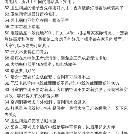
绳电话，所以卫生间的电话真不实用；
52.
卫生间里的镜子要先考虑好尺寸，否则镜前灯很容易就装高了
53.
卫生间管道最好留检修孔
54.
强电弱电不能穿在同一根管子里
55.
左零右相上接地
56.
300
1.4
电源插座一般距地
，开关
米
，根据每家实际情况，一定要
算好高度和位置，我家第二套房子的好几个插座都在家具的后面，
大家可以考虑先订家具；
57.
开关不要装在门背后
58.
插座在水电施工考虑清楚，避免施工完成后无法增加；
59.
16A
大功率电器用
插座，如电烤箱等
60.
暗盒要用好的
61.
暗盒一定要和面板配套，否则有可能装不上
62.PVC
40%
电线管内电线截面面积不得超过电线管截面面积的
63.
卧室的空调不要对着床，客厅的空调不要对着沙发，长期对着空
调吹，容易得关节炎和偏头痛；
64.
空调洞要考虑向外倾斜，否则雨水会进来
65.
灯尽量考虑双控，特别是卧室，最恨大冬天准备睡觉了，又下床
去关灯
66.
卫生间最好安装防溅插座
67.
阳台上要考虑个插座电线槽要横平竖直，以后用起来方便
68.
公用烟道要装止逆阀
，否则邻居炒菜的味道全飘你家了，可以外