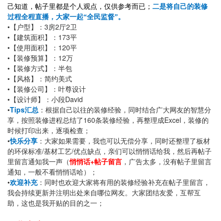
己知道，帖子里都是个人观点，仅供参考而已；
二是将自己的装修
过程全程直播，大家一起“全民监督”。
•
3
2
2
【户型】：
房
厅
卫
•
173
【建筑面积】：
平
•
120
【使用面积】：
平
•
12
【装修预算】：
万
•
【装修方式】：半包
•
【风格】：简约美式
•
【装修公司】：叶尊设计
•
David
【设计师】：小段
•
Tips
汇总
：根据自己以往的装修经验，同时结合广大网友的智慧分
160
Excel
享，按照装修进程总结了
条装修经验，再整理成
，装修的
时候打印出来，逐项检查；
•
快乐分享
：大家如果需要，我也可以无偿分享，同时还整理了板材
/
/
的环保标准
基材工艺
优点缺点，亲们可以悄悄话给我，然后再帖子
+
里留言通知我一声（
悄悄话
帖子留言
，广告太多，没有帖子里留言
通知，一般不看悄悄话哈）；
•
欢迎补充
：同时也欢迎大家将有用的装修经验补充在帖子里留言，
我会持续更新并注明出处来自哪位网友。大家团结友爱，互帮互
助，这也是我开贴的目的之一；