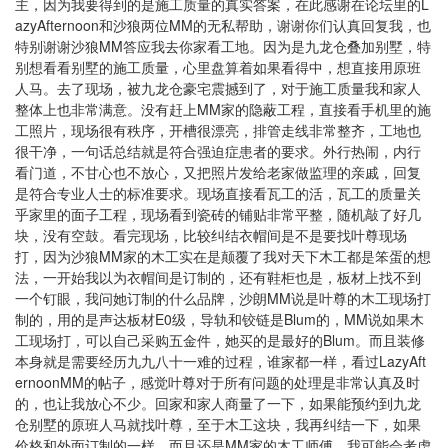
L
主，因为我要得到的是施工质量的真实答案，在此感谢在论坛里的
azyAfternoon
MM
和
沙狼两位
的无私帮助，谢谢你们认真回复我，也
MM
特别谢谢沙狼
答应我去你家看工地。因为是九龙仓叠加别墅，特
别想看看别墅的施工质量，心里盘算着如果看得中，想直接用原班
人马。去了现场，被九龙仓豪宅震撼到了，对于施工质量我和家人
MM
整体上也非常满意。没有赶上
家的隐蔽工程，直接看手机里的施
工照片，现场很有秩序，开槽很漂亮，排管走线非常整齐，工地也
很干净，一句话总结就是符合强迫症患者的要求。外行热闹，内行
看门道，不甘心也不放心，又把照片发给老家做监理的亲戚，回复
是符合专业人士的标准要求。现场直接看瓦工的活，瓦工的质量关
乎家里的面子工程，现场看到瓷砖的铺贴非常平整，随机敲了好几
块，没有空鼓。看完现场，比较纠结衣帽间是不是要找叶尊现场
MM
打，因为沙狼
家的木工实在是颠覆了我对天下木工都是笨蛋的想
法，一开始我以为衣帽间是订制的，还有鞋柜也是，板材上找不到
MM
一个钉眼，我问她订制的什么品牌，沙朗
说是叶尊的木工现场打
E0
Blum
MM
制的，用的是声达板材
级，导轨和铰链是
的，
说如果木
Blum
工现场打，可以自己采购五金件，她买的是最好的
。而且装修
LazyAft
本身就是需要经历九九八十一难的过程，谁家都一样，看过
ernoonMM
的帖子，感觉叶尊对于所有问题的处理是非常认真及时
的，也让我放心不少。回家和家人商量了一下，如果能预约到九龙
仓别墅的原班人马就找叶尊，至于木工这块，我再纠结一下，如果
MM
价格和外面订制的一样，而且还是
家的木工师傅，我可能会考虑