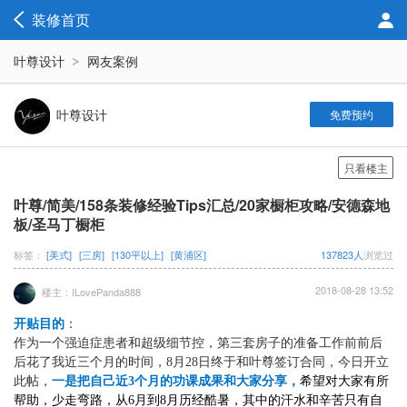
装修首页
叶尊设计
网友案例
叶尊设计
免费预约
只看楼主
叶尊/简美/158条装修经验Tips汇总/20家橱柜攻略/安德森地
板/圣马丁橱柜
标签：
[美式]
[三房]
[130平以上]
[黄浦区]
137823人
浏览过
2018-08-28 13:52
楼主：ILovePanda888
开贴目的
：
作为一个强迫症患者和超级细节控，第三套房子的准备工作前前后
后花了我近三个月的时间，
8月28日终于和叶尊签订合同，今日开立
此帖，
一是把自己近
3个月的功课成果和大家分享，
希望对大家有所
帮助，少走弯路，从
6月到8月历经酷暑，其中的汗水和辛苦只有自