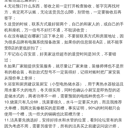
里被他遗忘漏算的；
4.
无论预订什么东西，签收之前一定打开检查验收，签字完再找对
BB
方，肯定死不认账，无论送货员怎么
，别管他，一定要验收后再
签字；
5.
送货的时候，联系方式最好留两个，自己的和家人的，或自己的手
机和座机，万一信号不好打不通，不耽误收货；
6.
在没有确定在哪家门店下单之前，不要留联系方式和房屋地址，因
A
为很多品牌有电脑系统报备政策，如果你的信息留在
店，就不能享
B
受
店的更低折扣了；
7.
30
牢记在心百安居，好美家这些超市的退货时间是
天，不要错
过；
8.
如果厂家能提供安装服务，就尽量让厂家来做，装修师傅也不是所
有的都会装，有款款式型号不一定装得好，记得对账时把厂家安装
从报价单上拿掉；
9.
浴室和厨房建议装厨宝（小型电热储水器），用于离热水器较远且
用水量不大的地方，冬天很实用，同时也确认小厨宝是即热型的还
是储水式的，两者功率不一样，需要预留的电线种类也不一样；
10.
烧菜只有几分钟，洗菜要很久，水斗一定要买大的
，而且我推荐
90%
大单槽，我两次装修都买的是双槽，事实证明，
的时间都只会
使用一个槽，洗一些大的锅碗也比双槽方便；
11.
洁具要先挑选好，安排好排水和水管的位置，看到论坛里有的亲
因为考虑不周，需要另接管子，所有的洁具买之前建议问设计师，