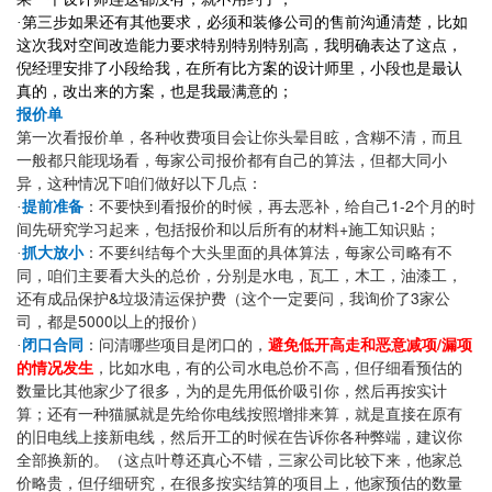
·
第三步如果还有其他要求，必须和装修公司的售前沟通清楚，比如
这次我对空间改造能力要求特别特别特别高，我明确表达了这点，
倪经理安排了小段给我，在所有比方案的设计师里，小段也是最认
真的，改出来的方案，也是我最满意的；
报价单
第一次看报价单，各种收费项目会让你头晕目眩，含糊不清，而且
一般都只能现场看，每家公司报价都有自己的算法，但都大同小
异，这种情况下咱们做好以下几点：
1-2
·
提前准备
：不要快到看报价的时候，再去恶补，给自己
个月的时
+
间先研究学习起来，包括报价和以后所有的材料
施工知识贴；
·
抓大放小
：不要纠结每个大头里面的具体算法，每家公司略有不
同，咱们主要看大头的总价，分别是水电，瓦工，木工，油漆工，
&
3
还有成品保护
垃圾清运保护费（这个一定要问，我询价了
家公
5000
司，都是
以上的报价）
/
·
闭口合同
：问清哪些项目是闭口的，
避免低开高走和恶意减项
漏项
的情况发生
，比如水电，有的公司水电总价不高，但仔细看预估的
数量比其他家少了很多，为的是先用低价吸引你，然后再按实计
算；还有一种猫腻就是先给你电线按照增排来算，就是直接在原有
的旧电线上接新电线，然后开工的时候在告诉你各种弊端，建议你
全部换新的。（这点叶尊还真心不错，三家公司比较下来，他家总
价略贵，但仔细研究，在很多按实结算的项目上，他家预估的数量