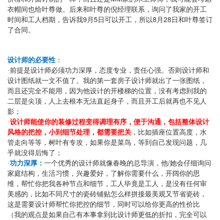
衣帽间也给叶尊做。后来和叶尊的倪经理联系，询问了我家的开工
9
5
8
28
时间和工人档期，告诉我
月
日可以开工，所以
月
日和叶尊签订
了合同。
设计师的必要性
：
·
前提是设计师必须功力深厚，态度专业，责任心强。否则设计师和
设计图纸就一文不值了。我的第一套房子设计师就出了一张图纸，
而且还完全不能用，因为他设计的开楼梯的位置，没有考虑到我的
二层是尖顶，人上去根本无法直起身子，而且开工后就再也不见人
影；
·
设计师能使你的装修过程变得调理有序，便于沟通，包括整体设计
风格的把控，小到细节处理，都需要把关
，比如插座位置高度，水
管走向等等，树叶有专攻，如果你是菜鸟，等到自己发现问题，几
乎就没得后悔了；
/
·
功力深厚：
一个优秀的设计师就像春晚的总导演，他
她会仔细询问
家庭结构，生活习惯，兴趣爱好，了解你需要什么，开阔你的思
维，帮忙你把我各种节点和细节，工人毕竟是工人，是没有任何审
美感的，比如不同尺寸的瓷砖铺贴怎么样拼接最美观又节省瓷砖，
这是需要设计师帮忙你把控的细节，同时可以给你更高的性价比
（我的观点是如果自己有本事拿到比设计师更低的折扣，完全可以