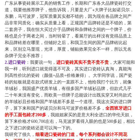
广东从事瓷砖展示工具的销售工作，长期和广东各大品牌瓷砖打交
+
道，我要他推荐牌子，他告诉我，只要是大厂
大牌子比如诺贝尔，
东鹏，马可波罗，冠军质量其实都不错的，因为现在各品牌之间产
品非常同质化；确实从质量上看，正规国产品牌砖还是不错的，第
二套房子，我在恒大买过介于品牌砖和杂牌砖之间的一个牌子，价
格也是介于两者之间，当时转晕了，看展厅的出样没有觉得品质上
和品牌砖差在哪里，但铺好之后，和我卫生间的国产品牌砖比起
来，区别立马显现，光泽，厚度，铺贴效果完全不一样，所以无名
杂牌子完全不推荐；
2.进口瓷砖
：我要说一句，
进口瓷砖其实不贵不贵不贵
，大家可能和
我一样，听到进口就觉得遥不可及，其实进口瓷砖认真淘，真能淘
到高性价比的瓷砖（颜值
+品质+价格兼得）。大学同学说，国产瓷
砖的短板就是在款式研发上的一直跟不上，他给我打个比方，就像
羊绒衫，我国盛产优质羊绒，有很多国产羊绒衫品牌，但款式几乎
二十年来没有变化，而欧美一些牌子总能设计出既实穿又时尚款式
的羊绒衫且价格和国产羊绒差不多是一个道理。我这次买的进口牌
子，算下来和国产的诺贝尔和马可波罗价格差不多，
全西班牙进口
的手工面包砖才200多
，我姐姐家买的是意大利全进口的华伦天奴，
算下来价格才600,700左右，马克波罗看得入眼的也是500多起，相比
之下进口的瓷砖还是可以淘一下的。
我研究了很久，
细看进口瓷砖的门道，每个系列都会设计不同花