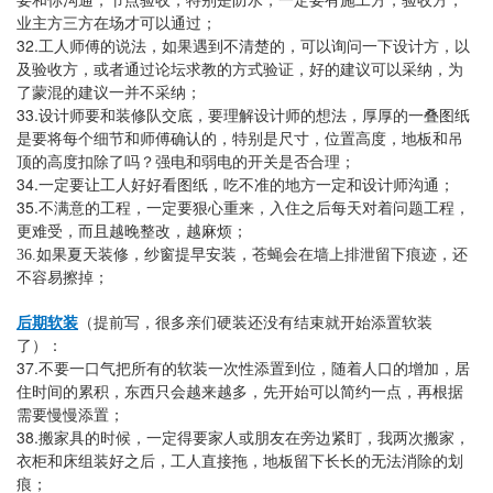
要和你沟通，节点验收，特别是防水，一定要有施工方，验收方，
业主方三方在场才可以通过；
32.
工人师傅的说法，如果遇到不清楚的，可以询问一下设计方，以
及验收方，或者通过论坛求教的方式验证，好的建议可以采纳，为
了蒙混的建议一并不采纳；
33.
设计师要和装修队交底，要理解设计师的想法，厚厚的一叠图纸
是要将每个细节和师傅确认的，特别是尺寸，位置高度，地板和吊
顶的高度扣除了吗？强电和弱电的开关是否合理；
34.
一定要让工人好好看图纸，吃不准的地方一定和设计师沟通；
35.
不满意的工程，一定要狠心重来，入住之后每天对着问题工程，
更难受，而且越晚整改，越麻烦；
36.
如果夏天装修，纱窗提早安装，苍蝇会在墙上排泄留下痕迹，还
不容易擦掉；
后期软装
（提前写，很多亲们硬装还没有结束就开始添置软装
了）：
37.
不要一口气把所有的软装一次性添置到位，随着人口的增加，居
住时间的累积，东西只会越来越多，先开始可以简约一点，再根据
需要慢慢添置；
38.
搬家具的时候，一定得要家人或朋友在旁边紧盯，我两次搬家，
衣柜和床组装好之后，工人直接拖，地板留下长长的无法消除的划
痕；