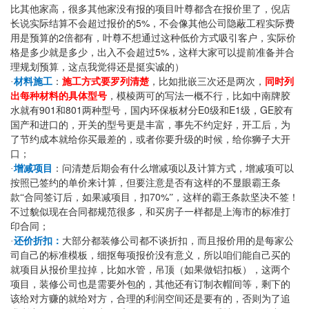
比其他家高，很多其他家没有报的项目叶尊都含在报价里了，倪店
5%
长说实际结算不会超过报价的
，不会像其他公司隐蔽工程实际费
2
用是预算的
倍都有，叶尊不想通过这种低价方式吸引客户，实际价
5%
格是多少就是多少，出入不会超过
，这样大家可以提前准备并合
理规划预算，这点我觉得还是挺实诚的）
·
材料施工
：
施工方式要罗列清楚
，比如批嵌三次还是两次，
同时列
出每种材料的具体型号
，模棱两可的写法一概不行，比如中南牌胶
901
801
E0
E1
GE
水就有
和
两种型号，国内环保板材分
级和
级，
胶有
国产和进口的，开关的型号更是丰富，事先不约定好，开工后，为
了节约成本就给你买最差的，或者你要升级的时候，给你狮子大开
口；
·
增减项目
：问清楚后期会有什么增减项以及计算方式，增减项可以
按照已签约的单价来计算，但要注意是否有这样的不显眼霸王条
70%
款“合同签订后，如果减项目，扣
”，这样的霸王条款坚决不签！
不过貌似现在合同都规范很多，和买房子一样都是上海市的标准打
印合同；
·
还价折扣：
大部分都装修公司都不谈折扣，而且报价用的是每家公
司自己的标准模板，细抠每项报价没有意义，所以咱们能自己买的
就项目从报价里拉掉，比如水管，吊顶（如果做铝扣板），这两个
项目，装修公司也是需要外包的，其他还有订制衣帽间等，剩下的
该给对方赚的就给对方，合理的利润空间还是要有的，否则为了追