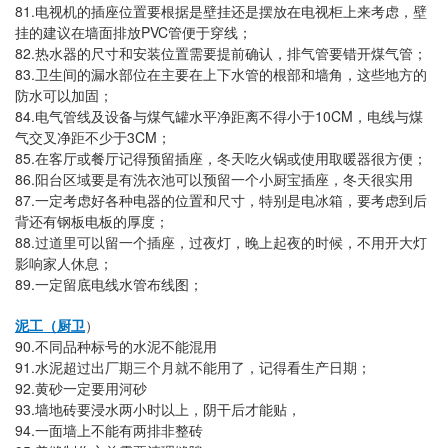
81.
电视机的插座位置要根据是壁挂还是摆放在电视柜上来考虑，壁
PVC
挂的建议在墙面排放
管便于穿线；
82.
热水器的尺寸和安装位置需要提前确认，排气管要错开煤气管；
83.
卫生间的漏水部位在主要在上下水管的根部和墙角，这些地方的
防水可以加固；
84.
10CM
电气管线及设备与煤气罐水平净距离不得小于
，电线与煤
3CM
气交叉净距不少于
；
85.
在客厅或餐厅记得预留插座，冬天吃火锅或使用取暖器很方便；
86.
阳台区域要是有洗衣池可以预留一个小厨宝插座，冬天很实用
87.
一定考虑好各种电器的位置和尺寸，特别是电冰箱，要考虑到后
背还有钢板电板的厚度；
88.
过道里可以留一个插座，过夜灯，晚上起夜的时候，不用开大灯
影响家人休息；
89.
一定留底电线水管布线图；
泥工（厨卫
）
90.
不同品种标号的水泥不能混用
91.
水泥超过出厂期三个月就不能用了
，记得看生产日期；
92.
黄砂一定要用河砂
93.
墙地砖要浸水两小时以上，阴干后才能贴，
94.
一面墙上不能有两排非整砖