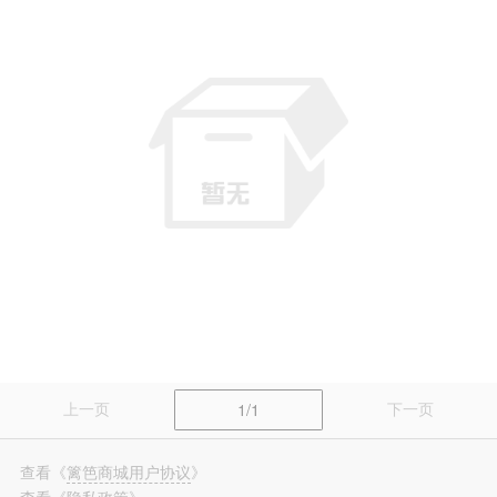
篱笆装修
长按识别，看更多装修案例
上一页
下一页
1/1
查看
《
篱笆商城用户协议
》
查看
《
隐私政策
》