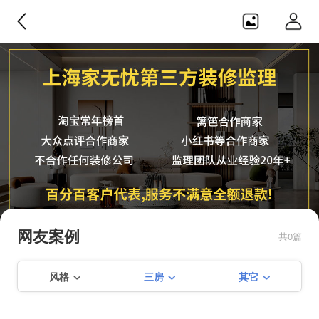
家无忧监理
纯正第三方，不合作任何装修公
司，监理团队从业经验20年+，服务
网友案例
共0篇
不满意可全额退款！！
风格
三房
其它