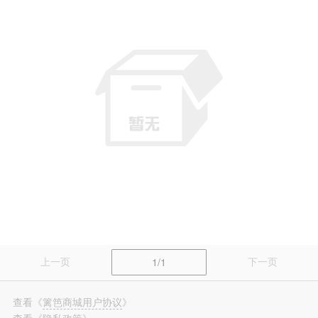
篱笆装修
长按识别，看更多装修案例
上一页
下一页
1/1
查看
《
篱笆商城用户协议
》
查看
《
隐私政策
》