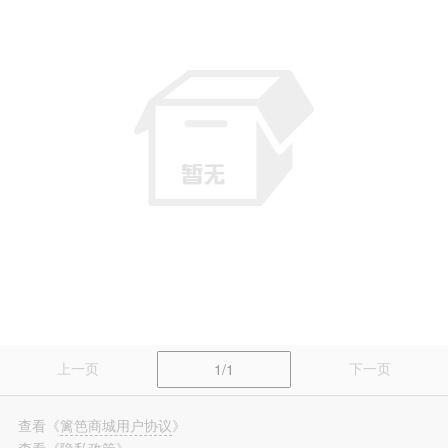
篱笆装修
长按识别，看更多装修案例
上一页
下一页
1/1
查看
《
篱笆商城用户协议
》
查看
《
隐私政策
》