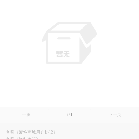
篱笆装修
长按识别，看更多装修案例
上一页
下一页
1/1
查看
《
篱笆商城用户协议
》
查看
《
隐私政策
》