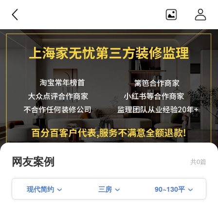
家无忧监理
纯正第三方，不合作任何装修公
司，监理团队从业经验20年+，服务
网友案例
共0篇
不满意可全额退款！！
现代简约
三房
90~130平