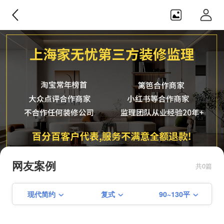
家无忧监理
纯正第三方，不合作任何装修公
司，监理团队从业经验20年+，服务
网友案例
共0篇
不满意可全额退款！！
现代简约
复式
90~130平