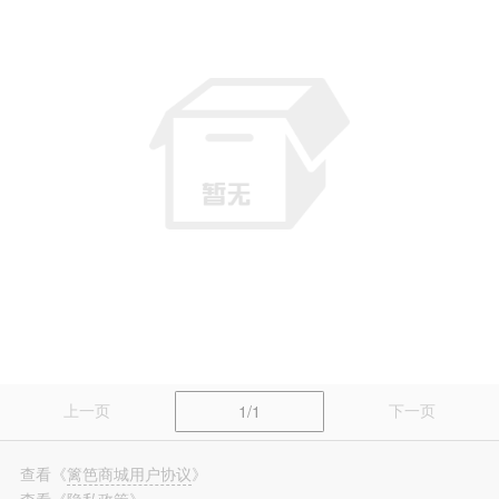
篱笆装修
长按识别，看更多装修案例
上一页
下一页
1/1
查看
《
篱笆商城用户协议
》
查看
《
隐私政策
》