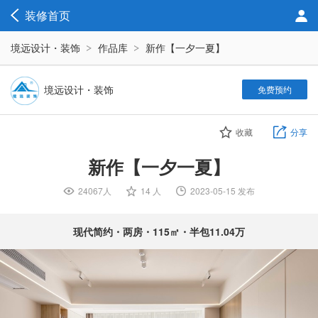
装修首页
境远设计・装饰
作品库
新作【一夕一夏】
境远设计・装饰
免费预约
收藏
分享
新作【一夕一夏】
24067人

14 人

2023-05-15 发布

现代简约・两房・115㎡・半包11.04万