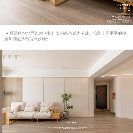
硬装的墙地面以木色和利落的线条感为基础，软装上圆乎乎的沙

发和圆弧造型玻璃落地灯