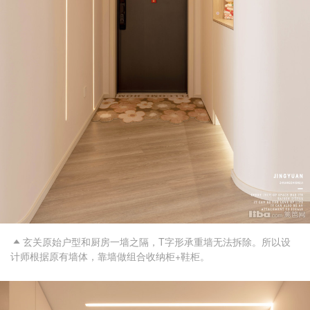
玄关原始户型和厨房一墙之隔，T字形承重墙无法拆除。所以设

计师根据原有墙体，靠墙做组合收纳柜+鞋柜。