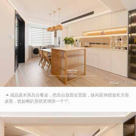
成品原木风岛台餐桌，把岛台放置在宽面，纵向延伸摆放长方形

桌面，犹如喇叭形状里增添一个“!”。