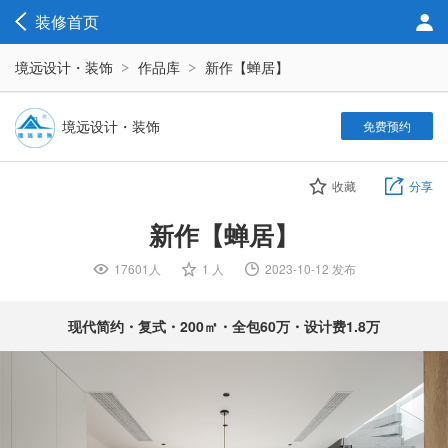
装修首页
境远设计・装饰
作品库
新作【蝉居】
境远设计・装饰
免费预约
收藏
分享
新作【蝉居】
17601人

1 人

2023-10-12 发布

现代简约・复式・200㎡・全包60万・设计费1.8万