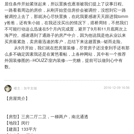
居住条件开始紧张起来，所以置换也逐渐被我们提上了议事日程。
一路看着周边的房价，从刚开始坚信房价会被调控，没想到它一路
被调控上去了，那就决心尽快置换，在此我要感谢天天跟进我tomm
y爸爸，还有朱小姐，在我还没买出的情况下，搭桥周转，不然我们
不可能行动这么迅速在5个月内完成置，避开了9月和11月底两次上
海严控。感谢遇到了通路子的房产中介，因为他说我是他从业以来
买房最紧急，卖房最迅速的客户，总结下来这趟置换--铤而走险。
从9月开始，我们就在想房屋装修，尽管房子还没拿到手还有那
么多不确定因素我还是在篱笆看帖，上各种网站，其中有一个推荐
外国装修图的--HOUZZ\室内装修--一兜糖，提前可以做到心中有
数。
2016-12-09 16:56
楼主：加半支烟
【房屋简介】
【房型】三房二厅二卫，一梯两户，南北通透
【地段】闵行
【建面】133平方