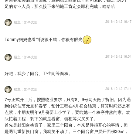
足的专业人员，那么接下来的施工肯定会顺利完成，哈哈哈
2016-12-12 16:47
楼主：加半支烟
Tommy妈妈也看到说很不错，你很有眼光
2016-12-12 16:54
楼主：加半支烟
好吧，我少了阳台、卫生间等面积。
2016-12-12 17:14
楼主：加半支烟
7号正式开工后，按照物业要求，只有8、9号两天做了拆旧。因为遇
到传统佳节元旦和春节，预计工程在4月初会结束，算算时间还是有
点紧，小朋友明年9月份要上小学了，要给她一个秩序井然的家。袁
队忙着工程，剩下的就是看窗、橱柜等买买买了。
首先是封阳台换窗子，家里三个阳台，本来是件很开心的事情，但
是遇到重新换门窗，我就笑不动了。三个阳台窗户展开面积30㎡，