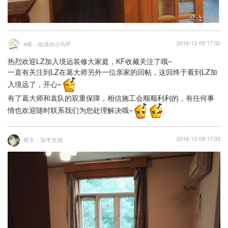
2016-12-09 17:32
4楼：临境的小马甲
热烈欢迎LZ加入境远装修大家庭，KF收藏关注了哦~
一直有关注到LZ在葛大师另外一位亲家的回帖，这回终于看到LZ加
入境远了，开心~
有了葛大师和袁队的双重保障，相信施工会顺顺利利的，有任何事
情也欢迎随时联系我们为您处理解决哦~
2016-12-09 17:33
楼主：加半支烟