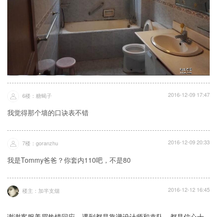
2016-12-09 17:47
6楼：糖蝎子
我觉得那个墙的口诀表不错
2016-12-09 20:33
7楼：goranzhu
我是Tommy爸爸？你套内110吧，不是80
2016-12-12 16:45
楼主：加半支烟
谢谢客服美眉热情回应，遇到都是靠谱设计师和袁队，都是信心十