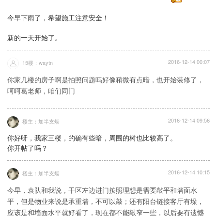
今早下雨了，希望施工注意安全！
新的一天开始了。
2016-12-14 00:07
15楼：waytn
你家几楼的房子啊是拍照问题吗好像稍微有点暗，也开始装修了，
呵呵葛老师，咱们同门
2016-12-14 09:56
楼主：加半支烟
你好呀，我家三楼，的确有些暗，周围的树也比较高了。
你开帖了吗？
2016-12-14 10:15
楼主：加半支烟
今早，袁队和我说，干区左边进门按照理想是需要敲平和墙面水
平，但是物业来说是承重墙，不可以敲；还有阳台链接客厅有垛，
应该是和墙面水平就好看了，现在都不能敲窄一些，以后要有遗憾