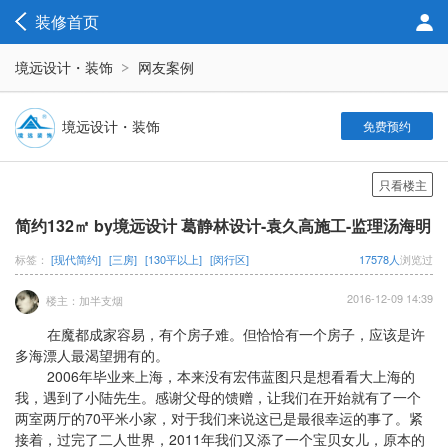
装修首页
境远设计・装饰
网友案例
境远设计・装饰
免费预约
只看楼主
简约132㎡ by境远设计 葛静林设计-袁久高施工-监理汤海明
标签：
[现代简约]
[三房]
[130平以上]
[闵行区]
17578人
浏览过
2016-12-09 14:39
楼主：加半支烟
在魔都成家容易，有个房子难。但恰恰有一个房子，应该是许
多海漂人最渴望拥有的。
2006年毕业来上海，本来没有宏伟蓝图只是想看看大上海的
我，遇到了小陆先生。感谢父母的馈赠，让我们在开始就有了一个
两室两厅的70平米小家，对于我们来说这已是最很幸运的事了。紧
接着，过完了二人世界，2011年我们又添了一个宝贝女儿，原本的