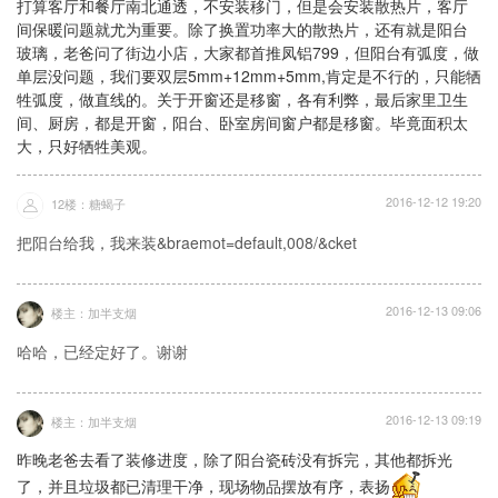
打算客厅和餐厅南北通透，不安装移门，但是会安装散热片，客厅
间保暖问题就尤为重要。除了换置功率大的散热片，还有就是阳台
玻璃，老爸问了街边小店，大家都首推凤铝799，但阳台有弧度，做
单层没问题，我们要双层5mm+12mm+5mm,肯定是不行的，只能牺
牲弧度，做直线的。关于开窗还是移窗，各有利弊，最后家里卫生
间、厨房，都是开窗，阳台、卧室房间窗户都是移窗。毕竟面积太
大，只好牺牲美观。
2016-12-12 19:20
12楼：糖蝎子
把阳台给我，我来装&braemot=default,008/&cket
2016-12-13 09:06
楼主：加半支烟
哈哈，已经定好了。谢谢
2016-12-13 09:19
楼主：加半支烟
昨晚老爸去看了装修进度，除了阳台瓷砖没有拆完，其他都拆光
了，并且垃圾都已清理干净，现场物品摆放有序，表扬