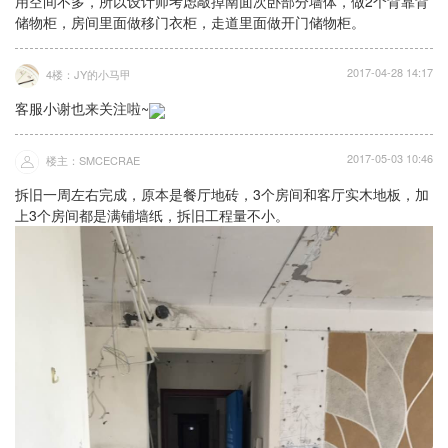
用空间不多，所以设计师考虑敲掉南面次卧部分墙体，做2个背靠背
储物柜，房间里面做移门衣柜，走道里面做开门储物柜。
2017-04-28 14:17
4楼：JY的小马甲
客服小谢也来关注啦~
2017-05-03 10:46
楼主：SMCECRAE
拆旧一周左右完成，原本是餐厅地砖，3个房间和客厅实木地板，加
上3个房间都是满铺墙纸，拆旧工程量不小。