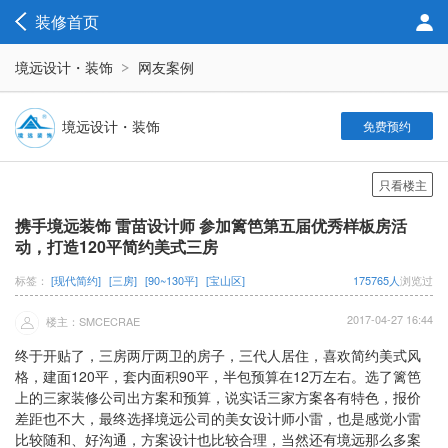
装修首页
境远设计・装饰
网友案例
境远设计・装饰
免费预约
只看楼主
携手境远装饰 雷苗设计师 参加篱笆第五届优秀样板房活
动，打造120平简约美式三房
标签：
[现代简约]
[三房]
[90~130平]
[宝山区]
175765人
浏览过
2017-04-27 16:44
楼主：SMCECRAE
终于开贴了，三房两厅两卫的房子，三代人居住，喜欢简约美式风
格，建面120平，套内面积90平，半包预算在12万左右。选了篱笆
上的三家装修公司出方案和预算，说实话三家方案各有特色，报价
差距也不大，最终选择境远公司的美女设计师小雷，也是感觉小雷
比较随和、好沟通，方案设计也比较合理，当然还有境远那么多案