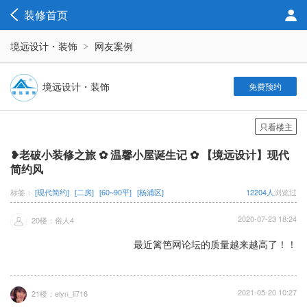
装修首页
境远设计・装饰
网友案例
境远设计・装饰
免费预约
只看楼主
❥老破小装修之旅 ✿ 温馨小屋诞生记 ✿ 【境远设计】现代
简约风
标签：
[现代简约]
[二房]
[60~90平]
[杨浦区]
12204人
浏览过
2020-07-23 18:24
20楼：俗人4
最近篱笆网论坛的质量越来越高了！！
2021-05-20 10:27
21楼：elyn_li716