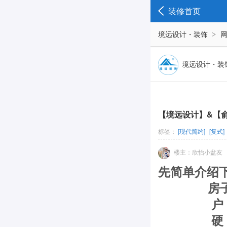
装修首页
境远设计・装饰
境远设计・装
【境远设计】&【俞
标签：
[现代简约]
[复式]
楼主：欣怡小盆友
先简单介绍
房子面积
户 型
硬 装