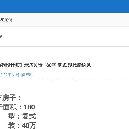
网友案例
饰
列设计师】老房改造 180平 复式 现代简约风
[130平以上]
[闵行区]
下房子：
：180
：复式
：40万