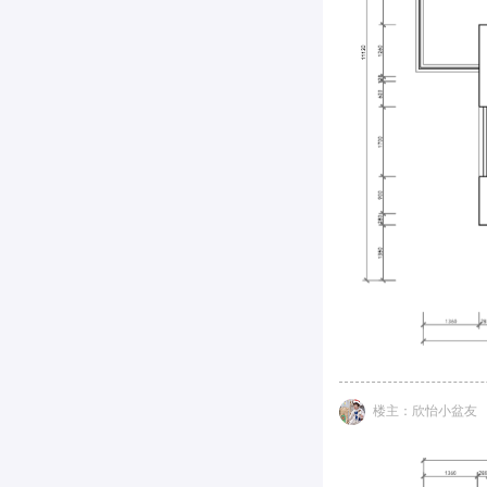
楼主：欣怡小盆友