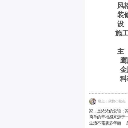
风格设
装修公
设 计 
施工队
监理：第
主 
鹰牌
金牌
科勒
楼主：欣怡小盆友
家，是浓浓的爱语；家
简单的幸福感来源于
生活不需要多华丽 