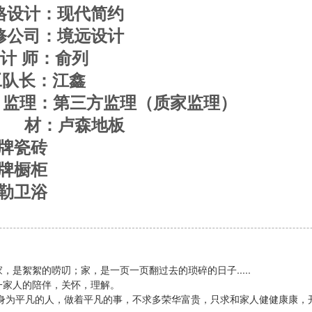
计：现代简约
司：境远设计
师：俞列
长：江鑫
三方监理（质家监理）
材：
卢森地板
瓷砖
橱柜
卫浴
，是絮絮的唠叨；家，是一页一页翻过去的琐碎的日子.....
一家人的陪伴，关怀，理解。
身为平凡的人，做着平凡的事，不求多荣华富贵，只求和家人健健康康，