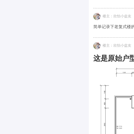
楼主：欣怡小盆友
简单记录下老复式楼
楼主：欣怡小盆友
这是原始户