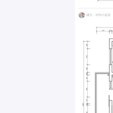
楼主：欣怡小盆友