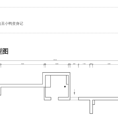
的丑小鸭变身记
型图