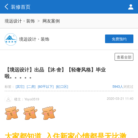
装修首页
境远设计・装饰
网友案例
境远设计・装饰
免费预约
查看全部
【境远设计】出品 【沐·舍】【轻奢风格】毕业
啦。。。。。
标签：
[其它]
[二房]
[60平以下]
[虹口区]
5943人
浏览过
2020-03-21 11:40
楼主：Yoyo0519
大家都知道 入住新家心情都是无比激