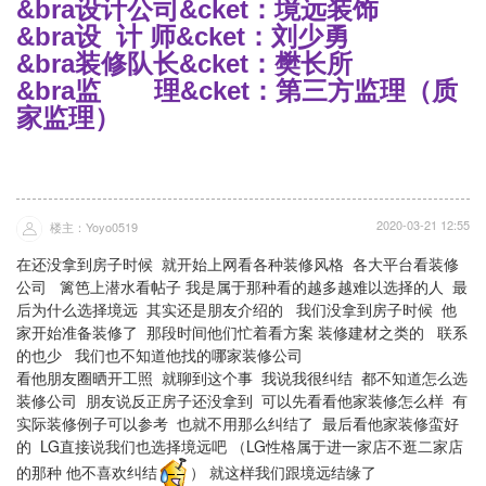
&bra设计公司&cket：境远装饰
&bra设 计 师&cket：刘少勇
&bra装修队长&cket：樊长所
&bra监 理&cket：第三方监理（质
家监理）
2020-03-21 12:55
楼主：Yoyo0519
在还没拿到房子时候 就开始上网看各种装修风格 各大平台看装修
公司 篱笆上潜水看帖子 我是属于那种看的越多越难以选择的人 最
后为什么选择境远 其实还是朋友介绍的 我们没拿到房子时候 他
家开始准备装修了 那段时间他们忙着看方案 装修建材之类的 联系
的也少 我们也不知道他找的哪家装修公司
看他朋友圈晒开工照 就聊到这个事 我说我很纠结 都不知道怎么选
装修公司 朋友说反正房子还没拿到 可以先看看他家装修怎么样 有
实际装修例子可以参考 也就不用那么纠结了 最后看他家装修蛮好
的 LG直接说我们也选择境远吧 （LG性格属于进一家店不逛二家店
的那种 他不喜欢纠结
） 就这样我们跟境远结缘了