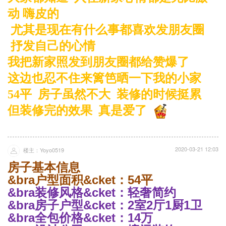
动 嗨皮的
尤其是现在有什么事都喜欢发朋友圈
抒发自己的心情
我把新家照发到朋友圈都给赞爆了
这边也忍不住来篱笆晒一下我的小家
54平 房子虽然不大 装修的时候挺累
但装修完的效果 真是爱了
2020-03-21 12:03
楼主：Yoyo0519
房子基本信息
&bra户型面积&cket：54平
&bra装修风格&cket：轻奢简约
&bra房子户型&cket：2室2厅1厨1卫
&bra全包价格&cket：14万