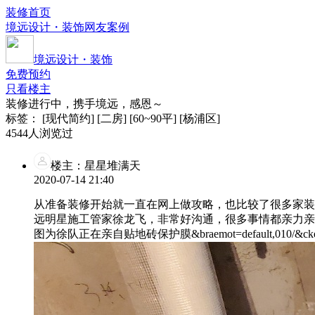
装修首页
境远设计・装饰
网友案例
境远设计・装饰
免费预约
只看楼主
装修进行中，携手境远，感恩～
标签：
[现代简约]
[二房]
[60~90平]
[杨浦区]
4544人
浏览过
楼主：星星堆满天
2020-07-14 21:40
从准备装修开始就一直在网上做攻略，也比较了很多家装
远明星施工管家徐龙飞，非常好沟通，很多事情都亲力亲
图为徐队正在亲自贴地砖保护膜&braemot=default,010/&cket&braemo