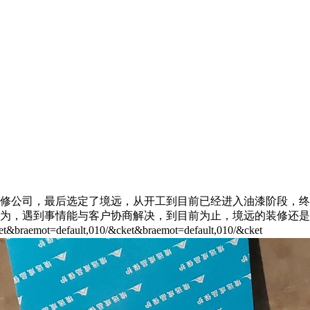
修公司，最后选定了境远，从开工到目前已经进入油漆阶段，终
为，遇到事情能与客户协商解决，到目前为止，境远的装修还是
t=default,010/&cket&braemot=default,010/&cket