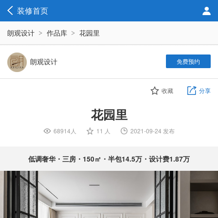
装修首页
朗观设计
作品库
花园里
朗观设计
免费预约
收藏
分享
花园里
68914人

11 人

2021-09-24 发布

低调奢华・三房・150㎡・半包14.5万・设计费1.87万