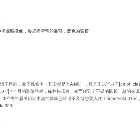
鱼
际毕业照挺像，餐桌椅弯弯的靠背，蓝色的窗帘
尾款，拿了保修卡（其实就是个A4纸），算是正式毕业了[emot=classic,007
=classic,007/] 4个月的装修路程，痛并快乐着，幸而碰到了不错的队长，总
🐟?先生看着日渐丰满的新家已经迫不及待想要入住了[emot=old,015
,053/
鱼