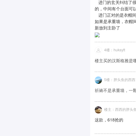
进门的玄关纠结了很
的，中间有个台面可
进门正对的是衣帽间
如果是承重墙，衣帽
新放到主卧了
4楼：huksytt
楼主买的汉斯格雅是哪
5楼：胖头鱼的西西
祈祷不是承重墙，一颗想要衣帽间的
楼主：西西的胖头
这款，618抢的