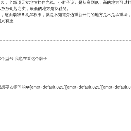
久，全部顶天立地怕挡住光线。小胖子设计是从高到低，高的地方可以
以放放钥匙之类，最低的地方是换鞋凳。
，这面墙准备刷黑板漆，就是不知道旁边重新开门的地方是不是承重墙，
间只有重
个型号 我也在看这个牌子
❤️[emot=default,023/][emot=default,023/][emot=default,02
鱼