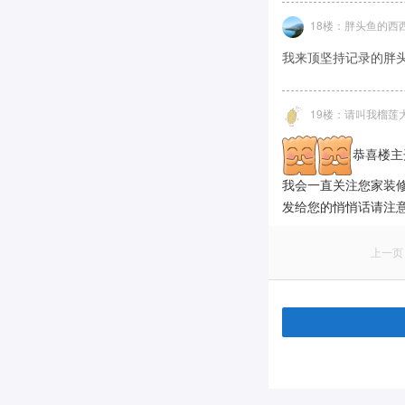
18楼：胖头鱼的西
我来顶坚持记录的胖头鱼，就算
19楼：请叫我榴莲
恭喜楼主
我会一直关注您家装修
发给您的悄悄话请注
上一页