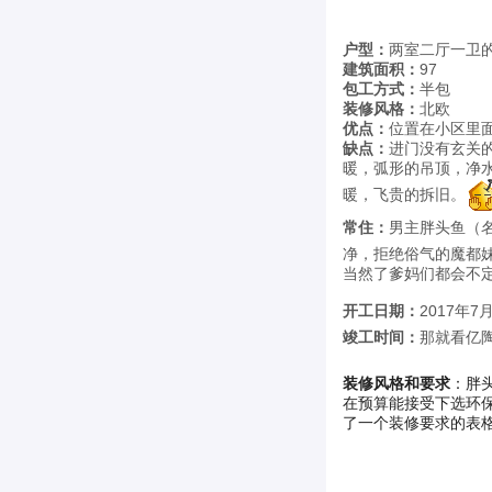
户型：
两室二厅一卫
建筑面积：
97
包工方式：
半包
装修风格：
北欧
优点：
位置在小区里
缺点：
进门没有玄关
暖，弧形的吊顶，净
暖，飞贵的拆旧。
常住：
男主胖头鱼（
净，拒绝俗气的魔都
当然了爹妈们都会不
开工日期：
2017年
竣工时间：
那就看亿
装修风格和要求
：胖
在预算能接受下选环
了一个装修要求的表