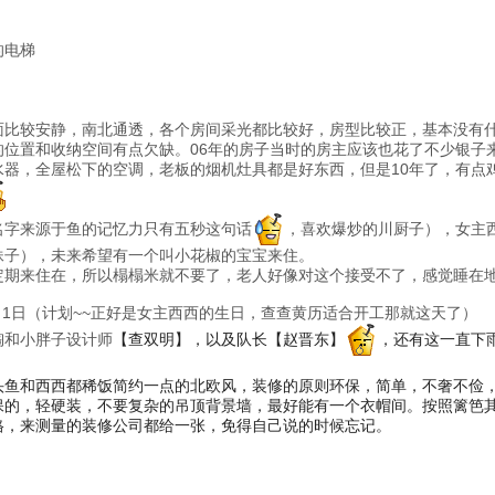
的电梯
面比较安静，南北通透，各个房间采光都比较好，房型比较正，基本没有
的位置和收纳空间有点欠缺。06年的房子当时的房主应该也花了不少银子
水器，全屋松下的空调，老板的烟机灶具都是好东西，但是10年了，有点
名字来源于鱼的记忆力只有五秒这句话
，喜欢爆炒的川厨子），女主
妹子），未来希望有一个叫小花椒的宝宝来住。
定期来住在，所以榻榻米就不要了，老人好像对这个接受不了，感觉睡在
7月1日（计划~~正好是女主西西的生日，查查黄历适合开工那就这天了）
陶和小胖子设计师
【查双明】，以及队长
【赵晋东】
，还有这一直下
头鱼和西西都稀饭简约一点的北欧风，装修的原则环保，简单，不奢不俭
保的，轻硬装，不要复杂的吊顶背景墙，最好能有一个衣帽间。按照篱笆其
格，来测量的装修公司都给一张，免得自己说的时候忘记。