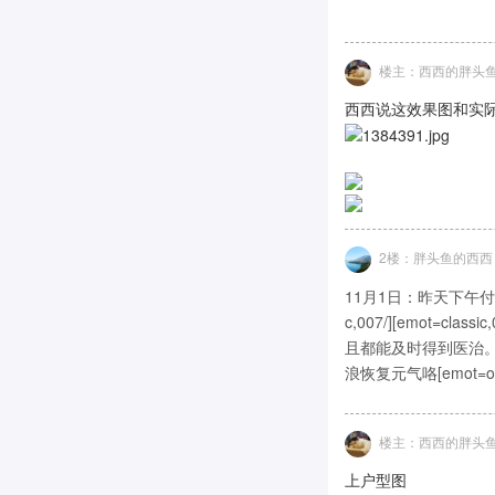
楼主：西西的胖头
西西说这效果图和实
2楼：胖头鱼的西西
11月1日：昨天下午付清了
c,007/][emot
且都能及时得到医治。 
浪恢复元气咯[emot=old
楼主：西西的胖头
上户型图