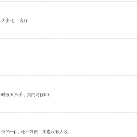
鱼
大变化。 客厅
鱼
鱼
时候五六千，卖的时候50。
鱼
，俗的一p，还不方便，卖也没有人收。