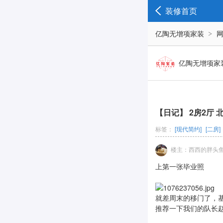
装修首页
亿陶无增项家装
亿陶无增项家
【日记】 2房2厅 
标签：
[现代简约]
[二房]
楼主：西西的胖头
上第一张毕业照
就差周末的移门了，
推荐一下我们的队长