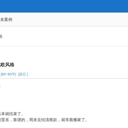
网友案例
装
北欧风格
[60~90平]
[其它 ]
鱼
基本就结束了。
赵晋东，靠谱的，周末去结清尾款，就等着搬家了。