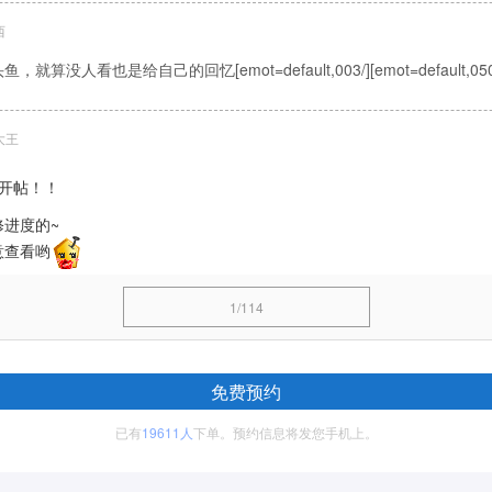
西
没人看也是给自己的回忆[emot=default,003/][emot=default,050
大王
开帖！！
进度的~
意查看哟
1/114
免费预约
已有
19611人
下单。预约信息将发您手机上。