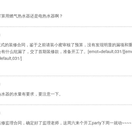
打算用燃气热水器还是电热水器啊？
鱼
签了正式的装修合同，鉴于之前请装小蜜审核了预算，没有发现明显的漏项和
漏了，交了首期装修款，准备开工了。[emot=default,031/][emot=defa
efault,031/]
鱼
热水器的水量有要求，要注意一下。
鱼
修监理合同，确定好了监理老师，这周六来个开工party下周一就动~~~~