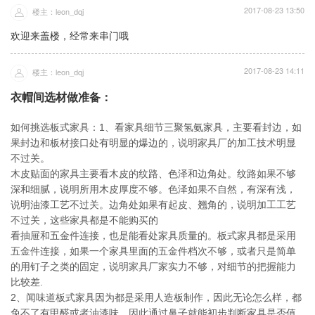
2017-08-23 13:50
楼主：leon_dqj
欢迎来盖楼，经常来串门哦
2017-08-23 14:11
楼主：leon_dqj
衣帽间选材做准备：
如何挑选板式家具：1、看家具细节三聚氢氨家具，主要看封边，如
果封边和板材接口处有明显的爆边的，说明家具厂的加工技术明显
不过关。
木皮贴面的家具主要看木皮的纹路、色泽和边角处。纹路如果不够
深和细腻，说明所用木皮厚度不够。色泽如果不自然，有深有浅，
说明油漆工艺不过关。边角处如果有起皮、翘角的，说明加工工艺
不过关，这些家具都是不能购买的
看抽屉和五金件连接，也是能看处家具质量的。板式家具都是采用
五金件连接，如果一个家具里面的五金件档次不够，或者只是简单
的用钉子之类的固定，说明家具厂家实力不够，对细节的把握能力
比较差.
2、闻味道板式家具因为都是采用人造板制作，因此无论怎么样，都
免不了有甲醛或者油漆味，因此通过鼻子就能初步判断家具是否值