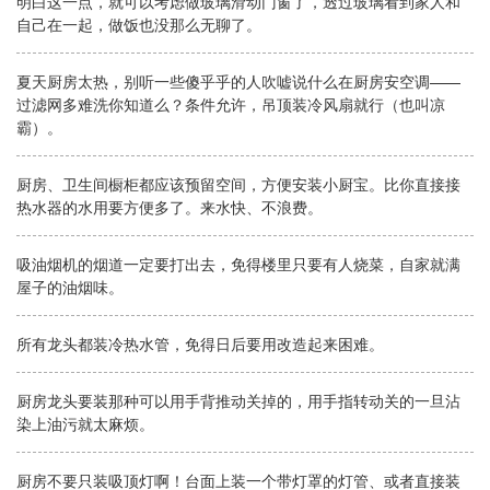
明白这一点，就可以考虑做玻璃滑动门窗了，透过玻璃看到家人和
自己在一起，做饭也没那么无聊了。
夏天厨房太热，别听一些傻乎乎的人吹嘘说什么在厨房安空调——
过滤网多难洗你知道么？条件允许，吊顶装冷风扇就行（也叫凉
霸）。
厨房、卫生间橱柜都应该预留空间，方便安装小厨宝。比你直接接
热水器的水用要方便多了。来水快、不浪费。
吸油烟机的烟道一定要打出去，免得楼里只要有人烧菜，自家就满
屋子的油烟味。
所有龙头都装冷热水管，免得日后要用改造起来困难。
厨房龙头要装那种可以用手背推动关掉的，用手指转动关的一旦沾
染上油污就太麻烦。
厨房不要只装吸顶灯啊！台面上装一个带灯罩的灯管、或者直接装