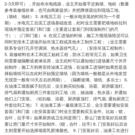
2-3天即可），开始布水电线路，业主开始着手定购墙、地砖（数量
参考装修报价单，也可由商家提供）并把蹲便器拉到现场工地。
（墙砖、地砖） 3. 水电完工后（一般水电安装的时间为一个星
期），水电完工后泥工进场基础改造，此时业主需要把墙地砖拉到
现场并预定套装门和门套（主要是让套装门到现场制作门的尺
寸）；（门和门套） 4. 在泥工进场的时候，施工方视现场情况可以
同时安排木工进场开始吊顶工程或其他木工制作工程；（业主需要
联系专业打孔开空调洞、热水器排气孔）。（安排吊顶工程制作）
5. 装修材料在木工和泥工贴砖工程，防水工程等完工后，如果卫生
间需要做隔断或者淋浴房，业主此时可以通知他们进场量尺寸并开
始制作；施工方则将安排油漆工进场，在油漆工进场时如果您是选
择贴墙纸可以在此时开始预定墙纸（因为墙纸一般都是从外地发货
无现货一般有10天左右的周期）。（隔断玻璃、墙纸、多乐士） 6.
在油漆工墙面腻子刮完后，业主购买铝扣板、浴霸、厨房吸顶灯、
排气扇和通知厨房三件套拉到工地（灶，抽油烟，热水器）并通知
他们上门安装。（铝扣板、浴霸、厨房吸顶灯、排气扇; 通知厨房三
件套拉到工地） 7. 在油漆工第一遍底漆完工后，业主需要通知安装
套装门和门套（在安装套装门时业主需要购买五金件。比如：锁，
合叶，拉手等）如果厨房或卫生间是滑门，那么门套安装好后就需
要让滑门量尺寸并开始制作。(锁，合叶，拉手) 8. 门安装好以后业
主则需要开始选择墙面乳胶漆颜色。 9. 门安装好后，油漆工在进行