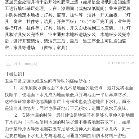
基层完全处理并待干后开始乳胶漆上漆（如果是全墙纸则通知油漆
工进行墙纸基层处理），在上漆期间（或贴墙纸期间）业主需要着
手购买预定木地板，灯具、窗帘、挂件等，洁具，开关面板。（灯
具、窗帘、挂件等，洁具，开关面板） 10. 油漆工完工后，业主需
要把灯具、挂件等，灯具，洁具，开关面板拉到工地安装。 11. 灯
具和洁具安装完毕后，业主通知木地板进场安装，木地板安装完毕
后，进行开荒清洁，清洁完工后，最后一道工序业主可以通知窗
帘，家具等进场。（窗帘，家具）
2017-08-22 11:25
楼主：leon_dqj
【搬知识】
卫生间常见漏水或卫生间有异味的症结所在：
1、如果刷防水前地面下水孔不是地面的最低点，最好先将地面
找顺平，使地面下水孔成为地面最低点并与地面一平后再刷防水。
这样保证将来即使地面防水层上有积水也会流进地面下水孔，而不
是流向其他地方，同时也保证地砖下无积水，进而无臭水无臭味。
2、安装地漏的时候，最佳建议是地漏芯有足够长度伸入到地面
下水孔内（同时在使用地漏的时候尽量不要将地漏芯取下），如果
由于某种原因导致地漏芯没有足够长度伸入到地面下水孔内，则一
定要在地面下水孔上方与地漏之间通道的周围用防水材料严密密