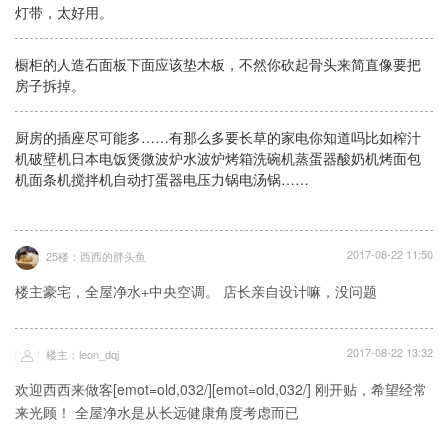
灯带，太好用。
橱柜的人造石面板下面应该垫木板，不然你砍起骨头来简直像要把
房子拆掉。
厨房的插座尽可能多……有那么多要长草的家电你知道吗比如榨汁
机破壁机日本电饭煲微波炉水波炉烤箱洗碗机蒸蛋器酸奶机烤面包
机面条机搅拌机自动打蛋器电压力锅电汤锅……
2017-08-22 11:50
25楼：西西的胖头鱼
楼主豪宅，全屋净水+中央空调。 店长亲自设计嘛，没问题
2017-08-22 13:32
楼主：leon_dqj
欢迎西西来做客[emot=old,032/][emot=old,032/] 刚开贴，希望经常
来光顾！ 全屋净水是从长远健康角度考虑而已