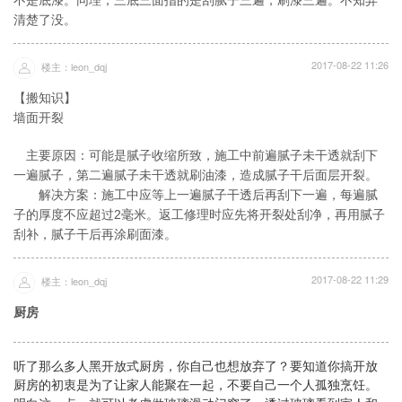
不是底漆。同理，三底三面指的是刮腻子三遍，刷漆三遍。不知弄
清楚了没。
2017-08-22 11:26
楼主：leon_dqj
【搬知识】
墙面开裂
主要原因：可能是腻子收缩所致，施工中前遍腻子未干透就刮下
一遍腻子，第二遍腻子未干透就刷油漆，造成腻子干后面层开裂。
解决方案：施工中应等上一遍腻子干透后再刮下一遍，每遍腻
子的厚度不应超过2毫米。返工修理时应先将开裂处刮净，再用腻子
刮补，腻子干后再涂刷面漆。
2017-08-22 11:29
楼主：leon_dqj
厨房
听了那么多人黑开放式厨房，你自己也想放弃了？要知道你搞开放
厨房的初衷是为了让家人能聚在一起，不要自己一个人孤独烹饪。