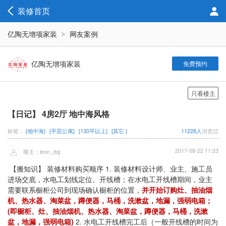
装修首页
亿陶无增项家装
网友案例
亿陶无增项家装
免费预约
只看楼主
【日记】 4房2厅 地中海风格
标签：
[地中海]
[平层公寓]
[130平以上]
[其它 ]
11228人
浏览过
2017-08-22 11:23
楼主：leon_dqj
【搬知识】 装修材料购买顺序 1. 装修材料设计师、业主、施工员
进场交底，水电工划线定位、开线槽；在水电工开线槽期间，业主
需要联系橱柜公司到现场确认橱柜的位置，
并开始订购灶、抽油烟
机、热水器、淘菜盆，蹲便器，马桶，洗漱盆，地漏，强弱电箱；
(即橱柜、灶、抽油烟机、热水器、淘菜盆，蹲便器，马桶，洗漱
盆，地漏，强弱电箱)
2. 水电工开线槽完工后（一般开线槽的时间为