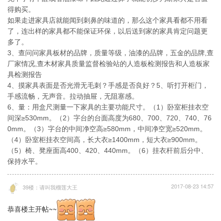
得购买。
如果走进家具店就能闻到刺鼻的味道的，那么这个家具看都不用看
了，连出样的家具都不能保证环保，以后送到家的家具肯定问题更
多了。
3、查问问家具板材的品牌，质量等级，油漆的品牌，五金的品牌,查
厂家情况,查木材家具质量监督检验站的人造板检测报告和人造板家
具检测报告
4、摸家具表面是否光滑无毛刺？手感是否良好？5、听打开柜门，
手感流畅，无声音。拉动抽屉，无阻塞感。
6、量：用盒尺测量一下家具的主要功能尺寸。（1）卧室柜挂衣空
间深≥530mm。（2）字台的台面高度为680、700、720、740、76
0mm。（3）字台的中间净空高≥580mm，中间净空宽≥520mm。
（4）卧室柜挂衣空间高，长大衣≥1400mm，短大衣≥900mm。
（5）椅、凳座面高400、420、440mm。（6）挂衣杆前后分中、
保持水平。
2017-08-23 14:57
39楼：请叫我榴莲大王
恭喜楼主开帖~~