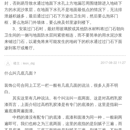
封，否则易导致水通过地面下水孔上方地漏芯周围缝隙进入地砖下
方的水泥沙浆层，在地面下水孔不是地面最低点的情况下，无法排
泄越积越多，最后通过过门石下方渗出卫生间，然后要么泡坏门
框，要么泡坏门外墙体，要么殃及邻里渗到楼下。
3、安装过门石时，最好用玻璃胶或其他防水材料将过门石朝向
卫生间的一侧与地面防水层间紧密相连，而不要简单的用水泥沙浆
来铺过门石，以避免将来可能发生的地砖下的积水通过过门石下面
渗到客厅或餐厅。
2017-08-22 11:27
楼主：leon_dqj
什么叫几底几面？
装饰公司合同上工艺一栏一般有几底几面的说法，很多人弄不明
白。
其实这里有几种说法。有个叫法叫一底两面。这是对高档乳胶
漆而言，上面介绍过高档乳胶漆是有专门的底漆的，这里是指刷一
遍底漆两遍面漆。
中档的漆没有配专门的底漆，底漆和面漆为同一种，一般刷两
遍即可。我们也称之为三底两面，这里的底指的是刮腻子三遍，而