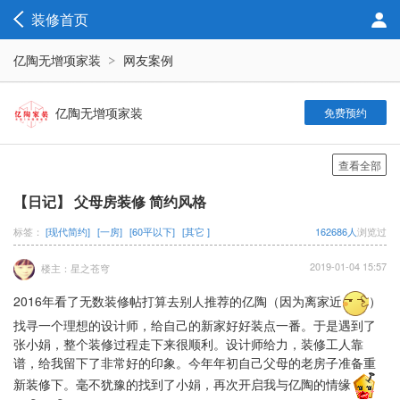
装修首页
亿陶无增项家装
网友案例
亿陶无增项家装
免费预约
查看全部
【日记】 父母房装修 简约风格
标签：
[现代简约]
[一房]
[60平以下]
[其它 ]
162686人
浏览过
2019-01-04 15:57
楼主：星之苍穹
2016年看了无数装修帖打算去别人推荐的亿陶（因为离家近
）
找寻一个理想的设计师，给自己的新家好好装点一番。于是遇到了
张小娟，整个装修过程走下来很顺利。设计师给力，装修工人靠
谱，给我留下了非常好的印象。今年年初自己父母的老房子准备重
新装修下。毫不犹豫的找到了小娟，再次开启我与亿陶的情缘