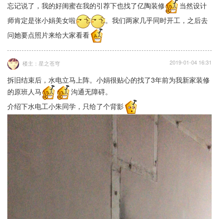
忘记说了，我的好闺蜜在我的引荐下也找了亿陶装修
当然设计
师肯定是张小娟美女啦
。我们两家几乎同时开工，之后去
问她要点照片来给大家看看
2019-01-04 16:31
楼主：星之苍穹
拆旧结束后，水电立马上阵。小娟很贴心的找了3年前为我新家装修
的原班人马
沟通无障碍。
介绍下水电工小朱同学，只给了个背影