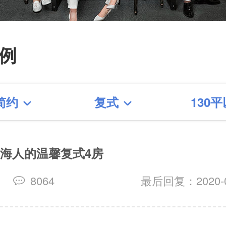
【仙霞路88号酒吧】 【 建
5弄】【保屯路288弄】【淮
例
61弄】【淮海中路1487弄】
街156号】【徐家汇花园】
简约
复式
130
路培文公寓】
上海人的温馨复式4房
修
8064
最后回复：2020-07
看更多装修案例