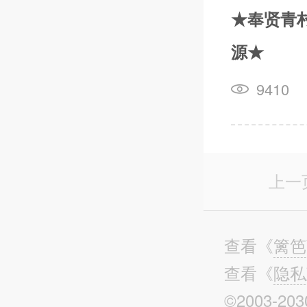
★奉贤青
源★
9410
上一
查看
《
篱笆
查看
《
隐私
©2003-203