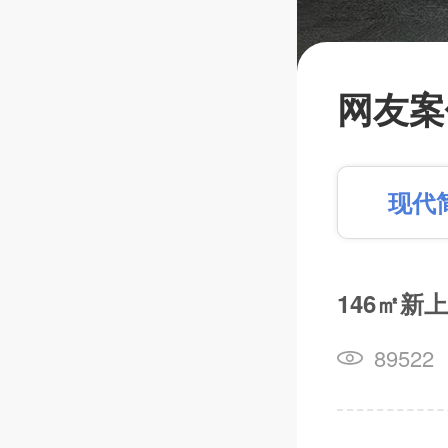
目前在建
国中路6
网友案
海中路4
【学前
现代
【淮海
146㎡新
篱笆装
89522
长按识别，