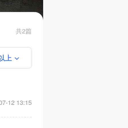
共2篇
平以上
-12 13:15