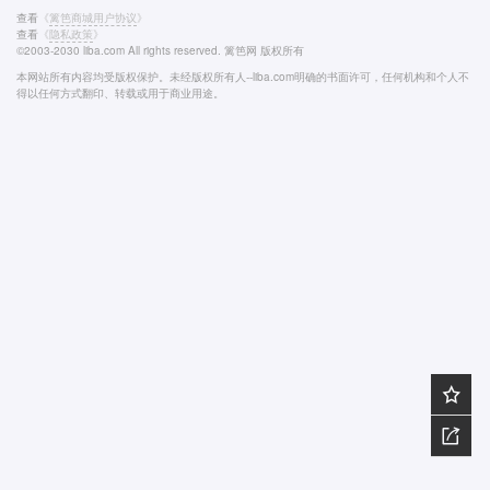
查看
《
篱笆商城用户协议
》
查看
《
隐私政策
》
©2003-2030 liba.com All rights reserved. 篱笆网 版权所有
本网站所有内容均受版权保护。未经版权所有人--liba.com明确的书面许可，任何机构和个人不
得以任何方式翻印、转载或用于商业用途。