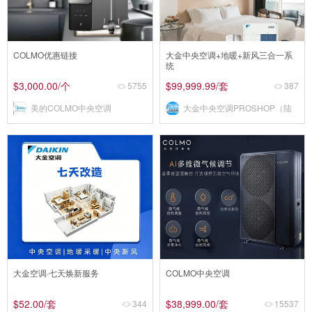
COLMO优惠链接
大金中央空调+地暖+新风三合一系
统
$3,000.00
/个
$99,999.99
/套
5755
387
美的COLMO中央空调
大金中央空调PROSHOP（陆
家嘴店）
大金空调·七天焕新服务
COLMO中央空调
$52.00
/套
$38,999.00
/套
344
15537