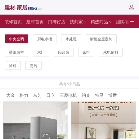
建材.家居
装修首页
建材首页
口碑好店
找商家
精选商品
团购/促销
中央空调
厨电水槽
水处理
橱柜全屋定制
壁纸窗帘
木门
阳台窗
家电
水电辅料
涂料
瓷砖
共有6个商品
大金
格力
东芝
日立
三菱电机
约克
特灵
博世