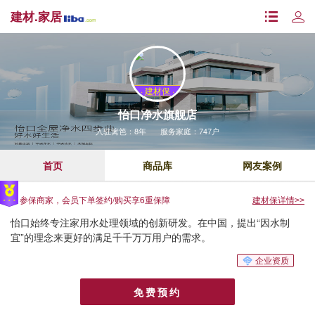
建材.家居
· 建材保 ·
怡口净水旗舰店
入驻篱笆：8年
服务家庭：747户
首页
商品库
网友案例
参保商家，会员下单签约/购买享6重保障
建材保详情
>>
怡口始终专注家用水处理领域的创新研发。在中国，提出“因水制
宜”的理念来更好的满足千千万万用户的需求。
企业资质
免费预约