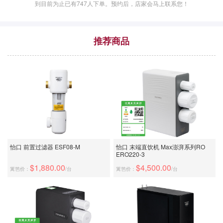
到目前为止已有
747
人下单。预约后，店家会马上联系您！
推荐商品
怡口 前置过滤器 ESF08-M
怡口 末端直饮机 Max澎湃系列RO
ERO220-3
$1,880.00
$4,500.00
篱笆价：
/台
篱笆价：
/台