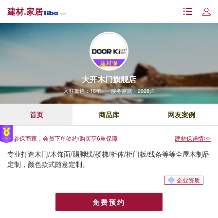
建材.家居
· 建材保 ·
大开木门旗舰店
入驻篱笆：16年
服务家庭：2928户
首页
商品库
网友案例
参保商家，会员下单签约/购买享6重保障
建材保详情
>>
专业打造木门/木饰面/踢脚线/楼梯/柜体/柜门板/线条等等全屋木制品
定制，颜色款式随意定制。
企业资质
免费预约