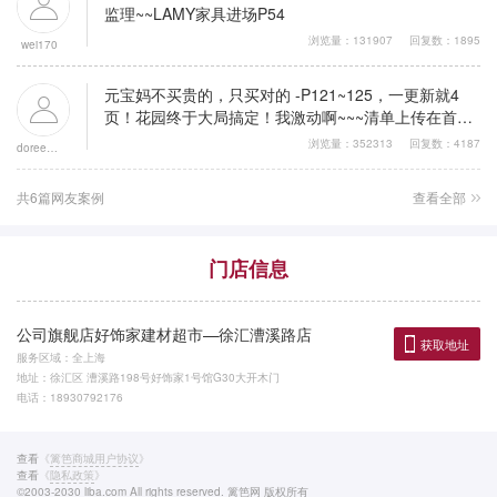
监理~~LAMY家具进场P54
浏览量：131907
回复数：1895
wei170
元宝妈不买贵的，只买对的 -P121~125，一更新就4
页！花园终于大局搞定！我激动啊~~~清单上传在首页
3F
浏览量：352313
回复数：4187
doreenletter3
共6篇网友案例
查看全部
门店信息
公司旗舰店好饰家建材超市—徐汇漕溪路店
获取地址
服务区域：全上海
地址：徐汇区 漕溪路198号好饰家1号馆G30大开木门
电话：18930792176
查看
《
篱笆商城用户协议
》
查看
《
隐私政策
》
©2003-2030 liba.com All rights reserved. 篱笆网 版权所有