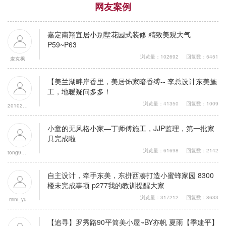
网友案例
嘉定南翔宜居小别墅花园式装修 精致美观大气
P59~P63
浏览量：102692
回复数：5451
麦克枫
【美兰湖畔岸香里，美居饰家暗香缚-- 李总设计东美施
工，地暖疑问多多！
浏览量：41350
回复数：1009
201020不灌水
小童的无风格小家—丁师傅施工，JJP监理，第一批家
具完成啦
浏览量：61698
回复数：2142
tong9010fly
自主设计，牵手东美，东拼西凑打造小蜜蜂家园 8300
楼未完成事项 p277我的教训提醒大家
浏览量：317212
回复数：8633
mini_yu
【追寻】罗秀路90平简美小屋~BY亦帆 夏雨【季建平】