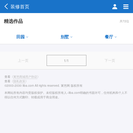
装修首页
精选作品
共72位
田园
别墅
餐厅
上一页
下一页
1/1
查看
《
篱笆商城用户协议
》
查看
《
隐私政策
》
©2003-2030 liba.com All rights reserved. 篱笆网 版权所有
本网站所有内容均受版权保护。未经版权所有人--liba.com明确的书面许可，任何机构和个人不
得以任何方式翻印、转载或用于商业用途。