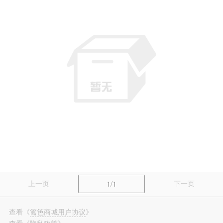
篱笆装修
长按识别，看更多装修案例
上一页
下一页
1/1
查看
《
篱笆商城用户协议
》
查看
《
隐私政策
》