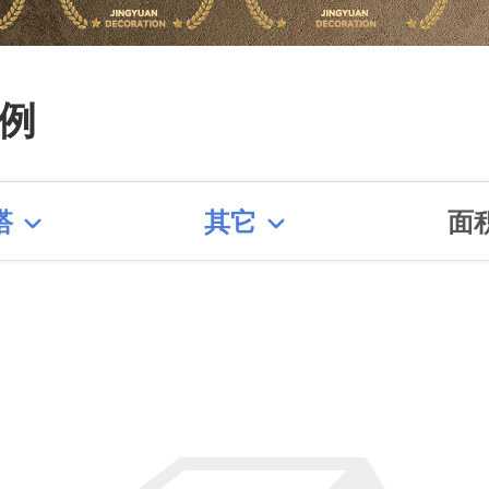
0增项】【产业化工人】【隐
终生免费质保】【篱笆网施工
例
奖】【创意改造奖】【赠季建
三方全程监理双重保障】【私
搭
其它
面
设计】
修
看更多装修案例