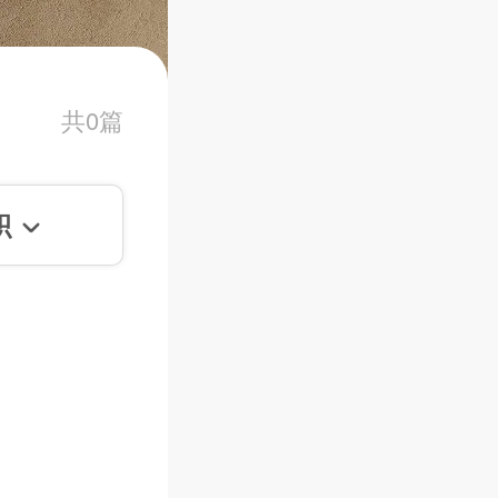
共0篇
积