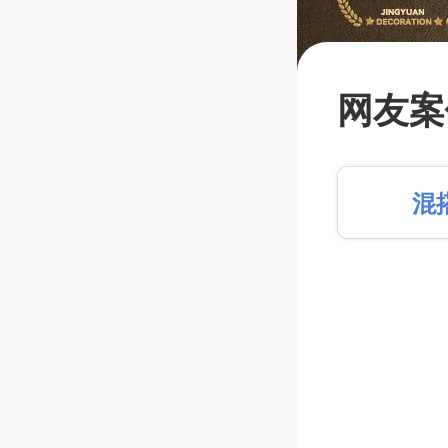
【闭口
蔽工程
网友案
比拼金
平+第
混
人订制
篱笆装
长按识别，