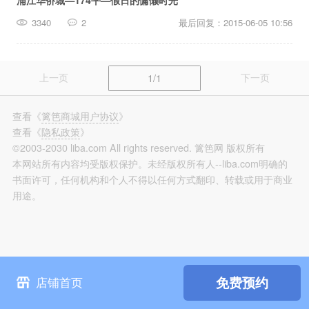
浦江华侨城—174平—假日的慵懒时光
篱笆装修
3340
2
最后回复：2015-06-05 10:56
长按识别，看更多装修案例
上一页
下一页
1/1
查看
《
篱笆商城用户协议
》
查看
《
隐私政策
》
©2003-2030 liba.com All rights reserved. 篱笆网 版权所有
本网站所有内容均受版权保护。未经版权所有人--liba.com明确的
书面许可，任何机构和个人不得以任何方式翻印、转载或用于商业
用途。
免费预约
店铺首页