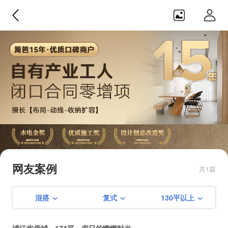
境远设计・装饰
【闭口0增项】【产业化工人】【隐
蔽工程终生免费质保】【篱笆网施
网友案例
共1篇
工比拼金奖】【创意改造奖】【赠
季建平+第三方全程监理双重保障】
混搭
复式
130平以上
【私人订制设计】