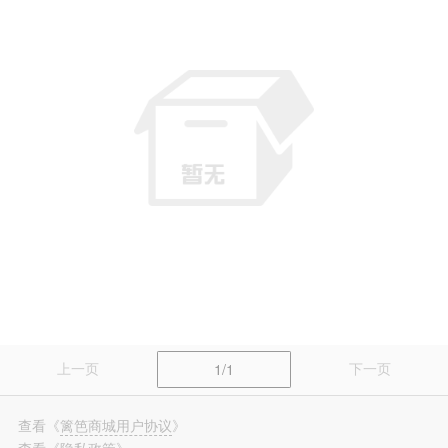
篱笆装修
长按识别，看更多装修案例
上一页
下一页
1/1
查看
《
篱笆商城用户协议
》
查看
《
隐私政策
》