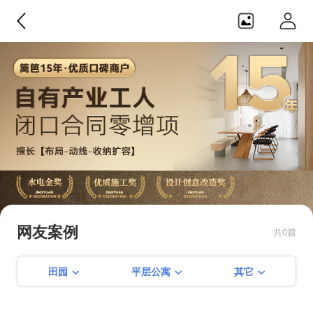
境远设计・装饰
【闭口0增项】【产业化工人】【隐
蔽工程终生免费质保】【篱笆网施
网友案例
共0篇
工比拼金奖】【创意改造奖】【赠
季建平+第三方全程监理双重保障】
田园
平层公寓
其它
【私人订制设计】