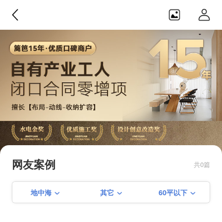
境远设计・装饰
【闭口0增项】【产业化工人】【隐
蔽工程终生免费质保】【篱笆网施
网友案例
共0篇
工比拼金奖】【创意改造奖】【赠
季建平+第三方全程监理双重保障】
地中海
其它
60平以下
【私人订制设计】