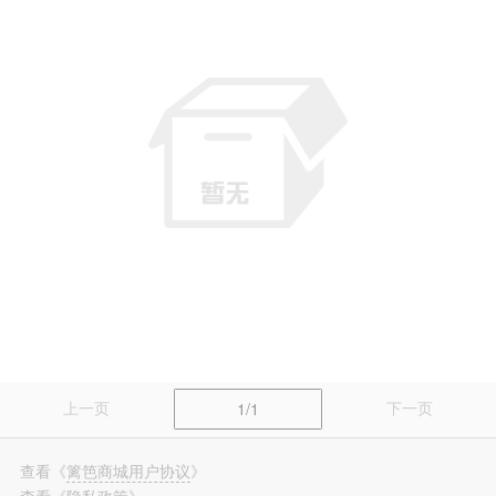
篱笆装修
长按识别，看更多装修案例
上一页
下一页
1/1
查看
《
篱笆商城用户协议
》
查看
《
隐私政策
》