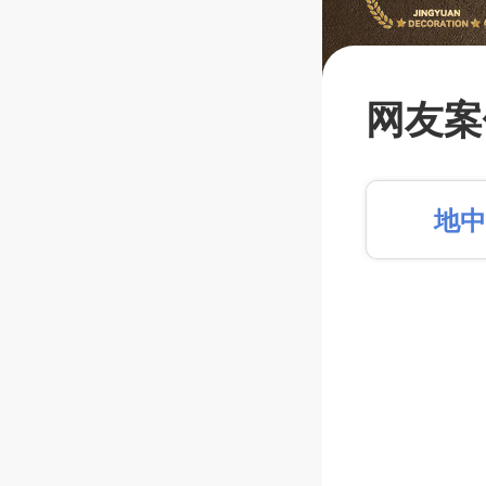
【闭口
蔽工程
网友案
比拼金
平+第
地
人订制
篱笆装
长按识别，