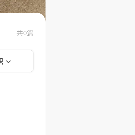
共0篇
积