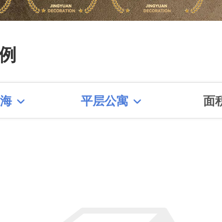
0增项】【产业化工人】【隐
终生免费质保】【篱笆网施工
例
奖】【创意改造奖】【赠季建
三方全程监理双重保障】【私
中海
平层公寓
面
设计】
修
看更多装修案例