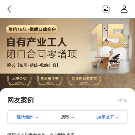
境远设计・装饰
【闭口0增项】【产业化工人】【隐
蔽工程终生免费质保】【篱笆网施
网友案例
共1篇
工比拼金奖】【创意改造奖】【赠
季建平+第三方全程监理双重保障】
现代简约
房型
60平以下
【私人订制设计】