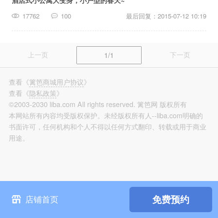
酒店式小公寓大变身，小户型的春天~
篱笆装修
17762
100
最后回复：2015-07-12 10:19
长按识别，看更多装修案例
上一页
下一页
1/1
查看
《
篱笆商城用户协议
》
查看
《
隐私政策
》
©2003-2030 liba.com All rights reserved. 篱笆网 版权所有
本网站所有内容均受版权保护。未经版权所有人--liba.com明确的
书面许可，任何机构和个人不得以任何方式翻印、转载或用于商业
用途。
免费预约
店铺首页