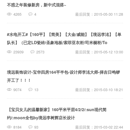
不惑之年装修新房，新中式混搭~
4265
4
最后回复：2015-05-30 11:28
#水电开工#【160平】【简美】【大金/威能】【境远李洺】【单
队长】（已定LD瓷砖/圣象地板/索菲亚衣柜/司米橱柜/To
23939
2573
最后回复：2015-05-12 13:00
境远装饰设计-宝华四房164平半包-设计师李洺大师-择吉日鸣锣
开工了！！！
9074
13
最后回复：2015-03-10 18:21
【宝贝女儿的温馨新家】160平米平层4/2/2/:sun现代简
约/:moon全包by境远李树辉店长设计
8184
93
最后回复：2015-03-02 22:44