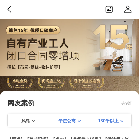
境远设计・装饰
【闭口0增项】【产业化工人】【隐
蔽工程终生免费质保】【篱笆网施
网友案例
共9篇
工比拼金奖】【创意改造奖】【赠
季建平+第三方全程监理双重保障】
风格
平层公寓
130平以上
【私人订制设计】