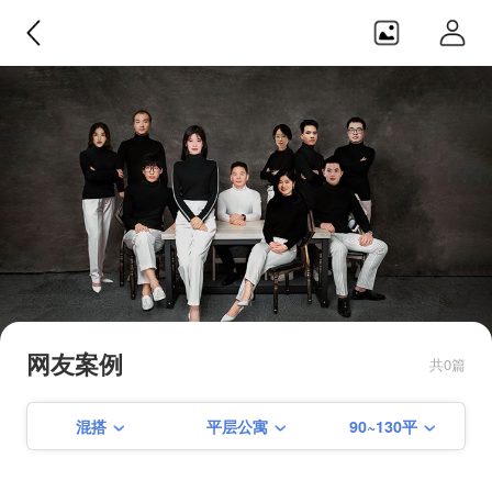
日之横设计
目前在建【仙霞路88号酒吧】 【 建
国中路65弄】【保屯路288弄】【淮
网友案例
共0篇
海中路461弄】【淮海中路1487弄】
【学前街156号】【徐家汇花园】
混搭
平层公寓
90~130平
【淮海路培文公寓】