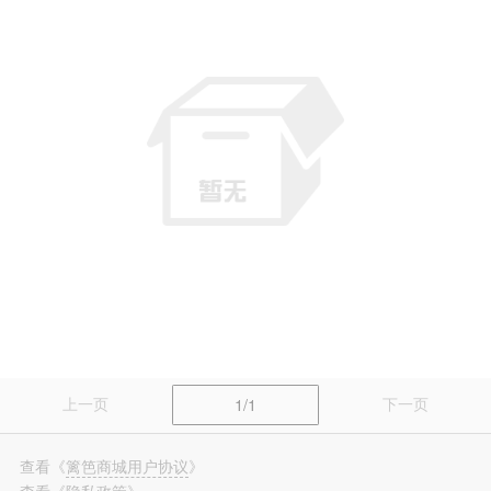
篱笆装修
长按识别，看更多装修案例
上一页
下一页
1/1
查看
《
篱笆商城用户协议
》
查看
《
隐私政策
》