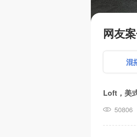
目前在建
国中路6
网友案
海中路4
【学前
混
【淮海
Loft，
篱笆装
50806
长按识别，