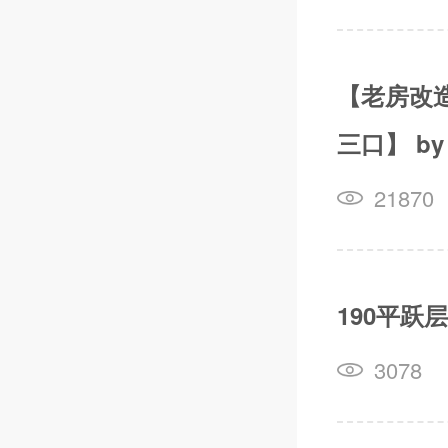
【老房改
三口】 b
21870
190平跃
3078