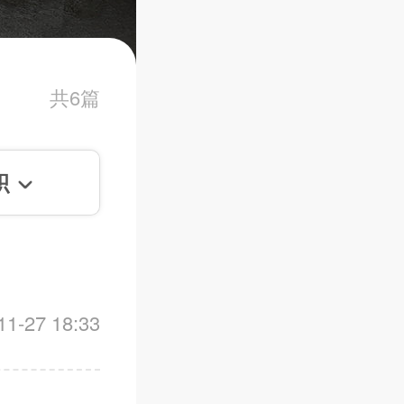
共6篇
积
-27 18:33