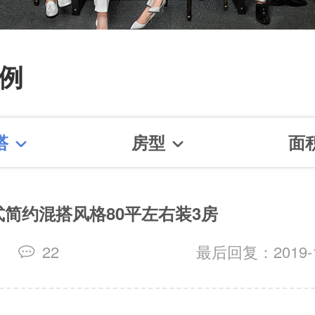
【仙霞路88号酒吧】 【 建
5弄】【保屯路288弄】【淮
例
61弄】【淮海中路1487弄】
街156号】【徐家汇花园】
搭
房型
面
路培文公寓】
美式简约混搭风格80平左右装3房
修
22
最后回复：2019-11
看更多装修案例