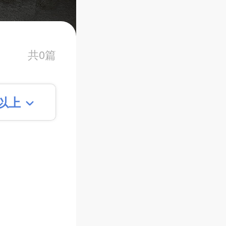
共0篇
平以上