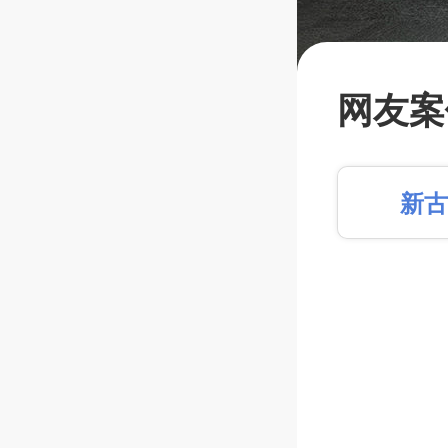
目前在建
国中路6
网友案
海中路4
【学前
新
【淮海
篱笆装
长按识别，