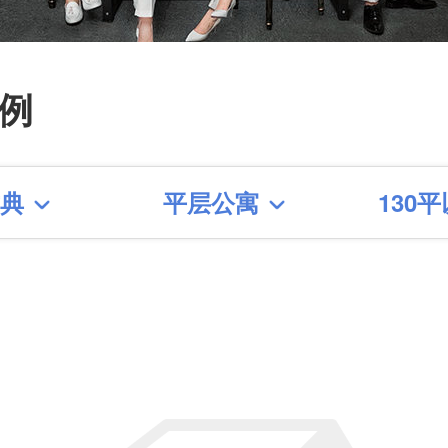
【仙霞路88号酒吧】 【 建
5弄】【保屯路288弄】【淮
例
61弄】【淮海中路1487弄】
街156号】【徐家汇花园】
古典
平层公寓
130
路培文公寓】
修
看更多装修案例