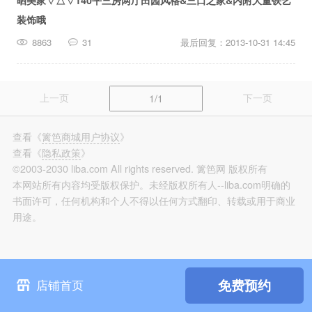
晒美家▽△▽140平三房两厅田园风格&三口之家&内附大量铁艺
篱笆装修
装饰哦
长按识别，看更多装修案例
8863
31
最后回复：2013-10-31 14:45
上一页
下一页
1/1
查看
《
篱笆商城用户协议
》
查看
《
隐私政策
》
©2003-2030 liba.com All rights reserved. 篱笆网 版权所有
本网站所有内容均受版权保护。未经版权所有人--liba.com明确的
书面许可，任何机构和个人不得以任何方式翻印、转载或用于商业
用途。
免费预约
店铺首页