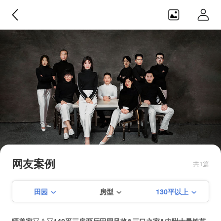
日之横设计
目前在建【仙霞路88号酒吧】 【 建
国中路65弄】【保屯路288弄】【淮
网友案例
共1篇
海中路461弄】【淮海中路1487弄】
【学前街156号】【徐家汇花园】
田园
房型
130平以上
【淮海路培文公寓】