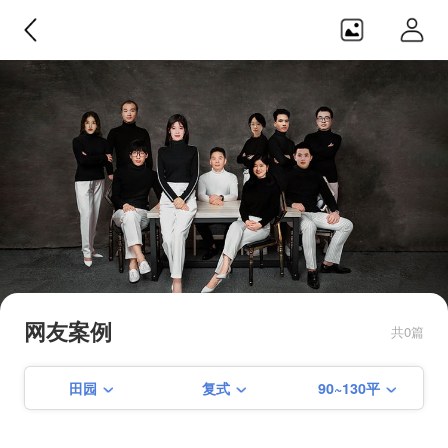
日之横设计
目前在建【仙霞路88号酒吧】 【 建
国中路65弄】【保屯路288弄】【淮
网友案例
共0篇
海中路461弄】【淮海中路1487弄】
【学前街156号】【徐家汇花园】
田园
复式
90~130平
【淮海路培文公寓】