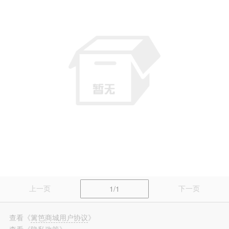
篱笆装修
长按识别，看更多装修案例
上一页
下一页
1/1
查看
《
篱笆商城用户协议
》
查看
《
隐私政策
》