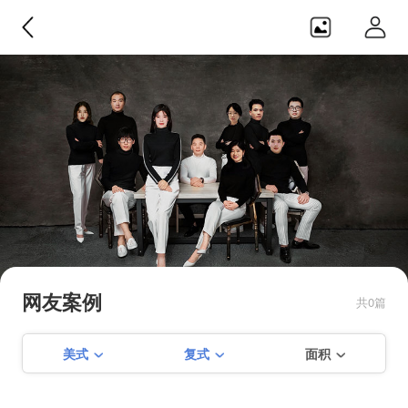
日之横设计
目前在建【仙霞路88号酒吧】 【 建
国中路65弄】【保屯路288弄】【淮
网友案例
共0篇
海中路461弄】【淮海中路1487弄】
【学前街156号】【徐家汇花园】
美式
复式
面积
【淮海路培文公寓】