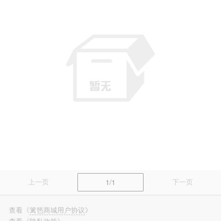
篱笆装修
长按识别，看更多装修案例
上一页
下一页
1/1
查看
《
篱笆商城用户协议
》
查看
《
隐私政策
》