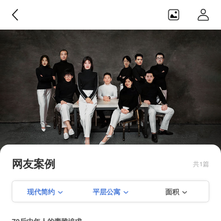
日之横设计
目前在建【仙霞路88号酒吧】 【 建
国中路65弄】【保屯路288弄】【淮
网友案例
共1篇
海中路461弄】【淮海中路1487弄】
【学前街156号】【徐家汇花园】
现代简约
平层公寓
面积
【淮海路培文公寓】