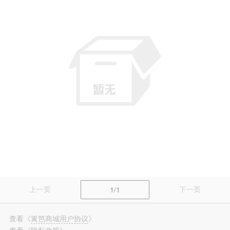
篱笆装修
长按识别，看更多装修案例
上一页
下一页
1/1
查看
《
篱笆商城用户协议
》
查看
《
隐私政策
》