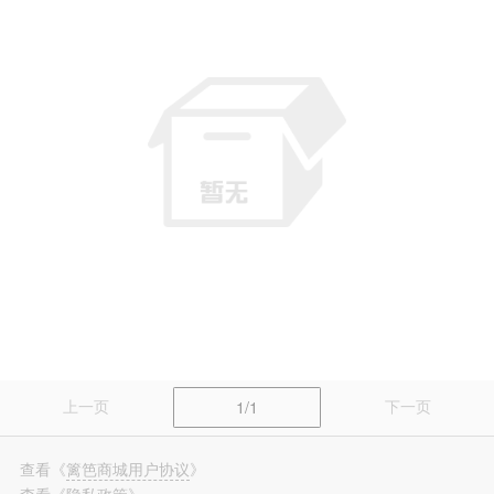
篱笆装修
长按识别，看更多装修案例
上一页
下一页
1/1
查看
《
篱笆商城用户协议
》
查看
《
隐私政策
》